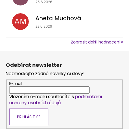
Hodnocení obchodu je 5 z 5 hvězdiček.
26.6.2026
Aneta Muchová
AM
Hodnocení obchodu je 5 z 5 hvězdiček.
22.6.2026
Zobrazit další hodnocení
Z
á
Odebírat newsletter
p
Nezmeškejte žádné novinky či slevy!
a
t
E-mail
í
Vložením e-mailu souhlasíte s
podmínkami
ochrany osobních údajů
PŘIHLÁSIT SE