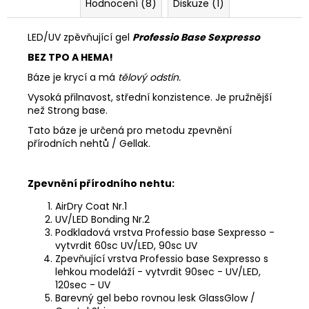
Hodnocení (8)
Diskuze (1)
LED/UV zpěvňující gel
Professio Base Sexpresso
BEZ TPO A HEMA!
Báze je krycí a má
tělový odstín.
Vysoká přilnavost, střední konzistence. Je pružnější
než Strong base.
Tato báze je určená pro metodu zpevnění
přírodních nehtů / Gellak.
Zpevnění přírodního nehtu:
AirDry Coat Nr.1
UV/LED Bonding Nr.2
Podkladová vrstva Professio base Sexpresso -
vytvrdit 60sc UV/LED, 90sc UV
Zpevňující vrstva Professio base Sexpresso s
lehkou modeláží - vytvrdit 90sec - UV/LED,
120sec - UV
Barevný gel bebo rovnou lesk GlassGlow /