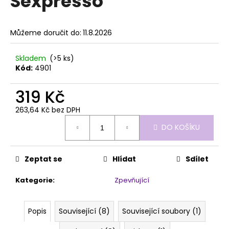
Sexpresso
č
z
u
5
j
hvězdiček.
Můžeme doručit do:
11.8.2026
e
m
e
Skladem
(>5 ks)
Kód:
4901
PĚNOVÝ
319 Kč
PILNÍK
HALFMOON
263,64 Kč bez DPH
150/320
Měrná
1KS
DO KOŠÍKU
cena:
39
Kč
Zeptat se
Hlídat
Sdílet
Kategorie
:
Zpevňující
Popis
Související (8)
Související soubory (1)