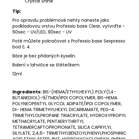
Crystal Shine
Tip:
Pro opravdu problémové nehty naneste jako
podkladovou vrstvu Professio base Clear, vytvrďte -
60sec - UV/LED, 90sec - UV
Poté můžete pokračovat s Professio base Sexpresso
bod č. 4.
Báze je bez přidaných kyselin.
Balení v lahvičce se štětečkem.
12ml
Ingredients:
BIS-(HEMA/ETHYLHEXYL) POLY(1,4-
BUTANEDIOL)-9/TMDI/IPDI COPOLYMER, BIS-HEMA
POLYNEOPENTYL GLYCOL ADIPATE/IPDI COPOLYMER,
DI- HEMA TRIMETHYLHEXYL DICARBAMATE, PEG-4
TRIMETHYLOLPROPANE TRIACRYLATE, HYDROXYPROPYL
METHACRYLATE, PENTAERYTHRITYL
TETRAMERCAPTOPROPIONATE, SILICA CAPRYLYL
SILYLATE, 2,4,6- TRIMETHYLBENZOYLPHENYLPHOSPHINIC
ACID ETHYL ESTER, BHT, HYDROXYCYCLOHEXYL PHENYL