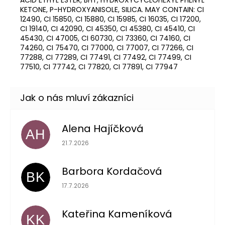
KETONE, P-HYDROXYANISOLE, SILICA. MAY CONTAIN: CI
12490, CI 15850, CI 15880, CI 15985, CI 16035, CI 17200,
CI 19140, CI 42090, CI 45350, CI 45380, CI 45410, CI
45430, CI 47005, CI 60730, CI 73360, CI 74160, CI
74260, CI 75470, CI 77000, CI 77007, CI 77266, CI
77288, CI 77289, CI 77491, CI 77492, CI 77499, CI
77510, CI 77742, CI 77820, CI 77891, CI 77947
Alena Hajíčková
AH
Hodnocení obchodu je 5 z 5 hvězdiček.
21.7.2026
Barbora Kordačová
BK
Hodnocení obchodu je 5 z 5 hvězdiček.
17.7.2026
Kateřina Kameníková
KK