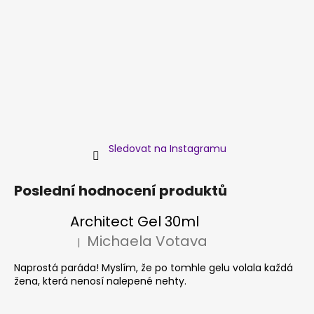
Sledovat na Instagramu
Poslední hodnocení produktů
Architect Gel 30ml
Michaela Votava
|
Hodnocení produktu je 5 z 5 hvězdiček.
Naprostá paráda! Myslím, že po tomhle gelu volala každá
žena, která nenosí nalepené nehty.