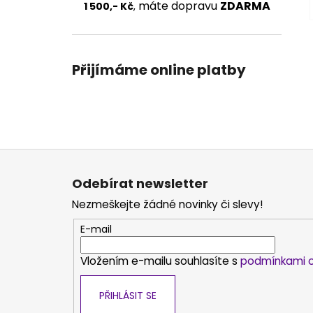
máte dopravu
ZDARMA
1 500,- Kč
,
Přijímáme online platby
Z
á
Odebírat newsletter
p
Nezmeškejte žádné novinky či slevy!
a
t
E-mail
í
Vložením e-mailu souhlasíte s
podmínkami o
PŘIHLÁSIT SE