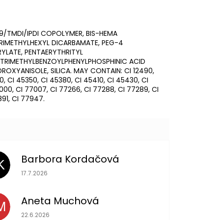
9/TMDI/IPDI COPOLYMER, BIS-HEMA
RIMETHYLHEXYL DICARBAMATE, PEG-4
YLATE, PENTAERYTHRITYL
- TRIMETHYLBENZOYLPHENYLPHOSPHINIC ACID
OXYANISOLE, SILICA. MAY CONTAIN: CI 12490,
090, CI 45350, CI 45380, CI 45410, CI 45430, CI
000, CI 77007, CI 77266, CI 77288, CI 77289, CI
891, CI 77947.
Barbora Kordačová
K
Hodnocení obchodu je 5 z 5 hvězdiček.
17.7.2026
Aneta Muchová
M
Hodnocení obchodu je 5 z 5 hvězdiček.
22.6.2026