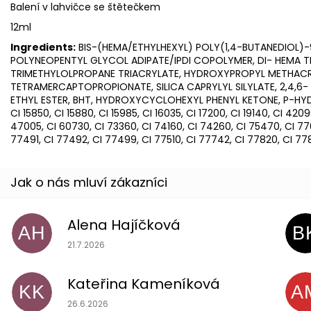
Balení v lahvičce se štětečkem
12ml
Ingredients:
BIS-(HEMA/ETHYLHEXYL) POLY(1,4-BUTANEDIOL)-
POLYNEOPENTYL GLYCOL ADIPATE/IPDI COPOLYMER, DI- HEMA T
TRIMETHYLOLPROPANE TRIACRYLATE, HYDROXYPROPYL METHACR
TETRAMERCAPTOPROPIONATE, SILICA CAPRYLYL SILYLATE, 2,4,6
ETHYL ESTER, BHT, HYDROXYCYCLOHEXYL PHENYL KETONE, P-HYDR
CI 15850, CI 15880, CI 15985, CI 16035, CI 17200, CI 19140, CI 42
47005, CI 60730, CI 73360, CI 74160, CI 74260, CI 75470, CI 77
77491, CI 77492, CI 77499, CI 77510, CI 77742, CI 77820, CI 77
Alena Hajíčková
AH
B
Hodnocení obchodu je 5 z 5 hvězdiček.
21.7.2026
Kateřina Kameníková
KK
A
Hodnocení obchodu je 5 z 5 hvězdiček.
26.6.2026