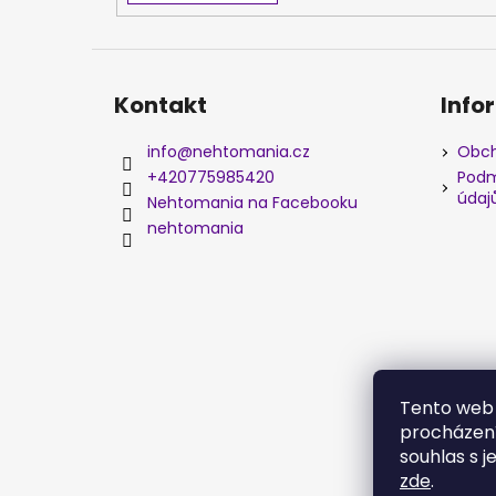
Kontakt
Info
info
@
nehtomania.cz
Obch
+420775985420
Podm
údaj
Nehtomania na Facebooku
nehtomania
Tento web 
procházení
souhlas s j
zde
.