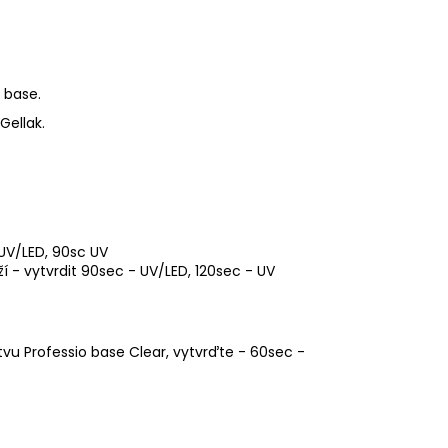
 base.
Gellak.
 UV/LED, 90sc UV
í - vytvrdit 90sec - UV/LED, 120sec - UV
u Professio base Clear, vytvrďte - 60sec -