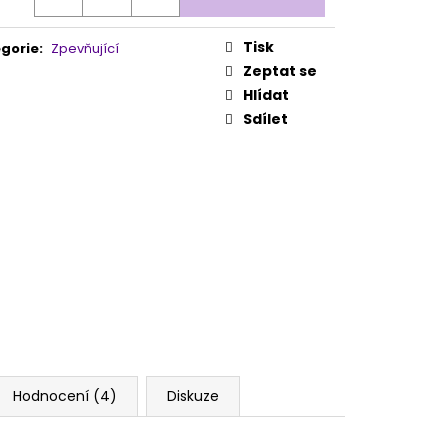
Tisk
gorie
:
Zpevňující
Zeptat se
Hlídat
Sdílet
Hodnocení (4)
Diskuze