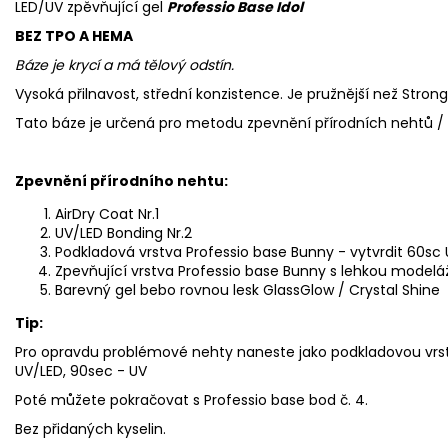
LED/UV zpěvňující gel
Professio Base Idol
BEZ TPO A HEMA
Báze je krycí a má
tělový odstín.
Vysoká přilnavost, střední konzistence. Je pružnější než Strong
Tato báze je určená pro metodu zpevnění přírodních nehtů / 
Zpevnění přírodního nehtu:
AirDry Coat Nr.1
UV/LED Bonding Nr.2
Podkladová vrstva Professio base Bunny - vytvrdit 60sc
Zpevňující vrstva Professio base Bunny s lehkou modeláž
Barevný gel bebo rovnou lesk GlassGlow / Crystal Shine
Tip:
Pro opravdu problémové nehty naneste jako podkladovou vrstv
UV/LED, 90sec - UV
Poté můžete pokračovat s Professio base bod č. 4.
Bez přidaných kyselin.