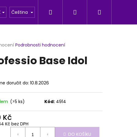
Hledat
Přihlášení
Nákupní
u
Fotogalerie
K
Čeština
košík
rné
nocení
Podrobnosti hodnocení
cení
ofessio Base Idol
ktu
e doručit do:
10.8.2026
ček.
adem
(>5 ks)
Kód:
4914
9 Kč
Následující
64 Kč bez DPH
ná
DO KOŠÍKU
: