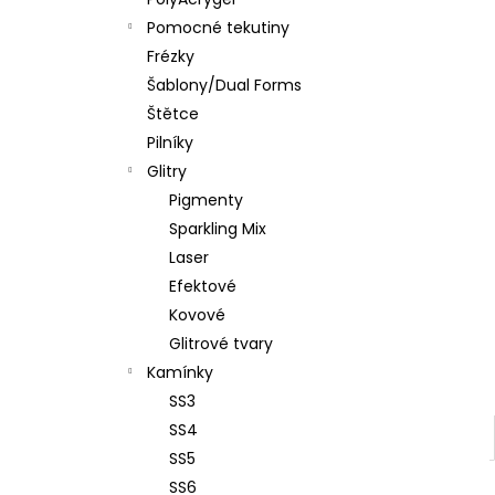
PĚNOVÝ PILNÍK HALFMOON 120/180 1KS
l
Pomocné tekutiny
39 Kč
Frézky
Šablony/Dual Forms
Štětce
Pilníky
Glitry
Pigmenty
Sparkling Mix
Laser
Efektové
Kovové
Glitrové tvary
Kamínky
SS3
SS4
SS5
SS6