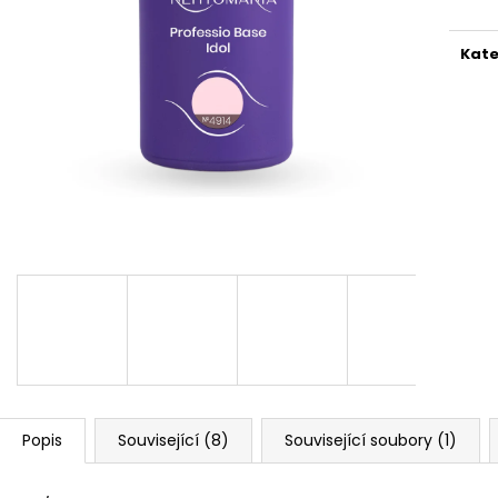
PILNÍK HALFMOON 100/180 1KS
SHINE ON!
39 Kč
319 Kč
Kate
Popis
Související (8)
Související soubory (1)