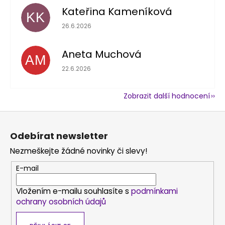
Kateřina Kameníková
KK
Hodnocení obchodu je 5 z 5 hvězdiček.
26.6.2026
Aneta Muchová
AM
Hodnocení obchodu je 5 z 5 hvězdiček.
22.6.2026
Zobrazit další hodnocení
Z
á
Odebírat newsletter
p
Nezmeškejte žádné novinky či slevy!
a
t
E-mail
í
Vložením e-mailu souhlasíte s
podmínkami
ochrany osobních údajů