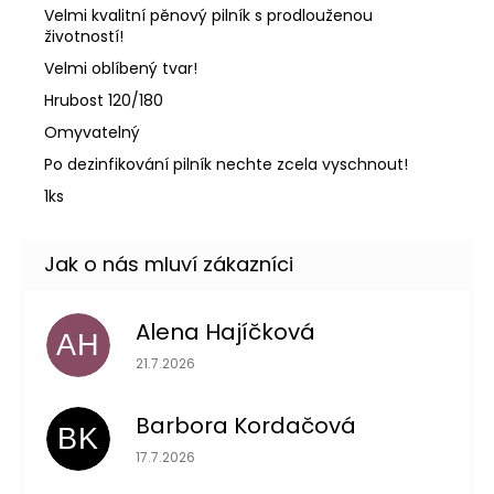
Velmi kvalitní pěnový pilník s prodlouženou
životností!
Velmi oblíbený tvar!
Hrubost 120/180
Omyvatelný
Po dezinfikování pilník nechte zcela vyschnout!
1ks
Alena Hajíčková
AH
Hodnocení obchodu je 5 z 5 hvězdiček.
21.7.2026
Barbora Kordačová
BK
Hodnocení obchodu je 5 z 5 hvězdiček.
17.7.2026