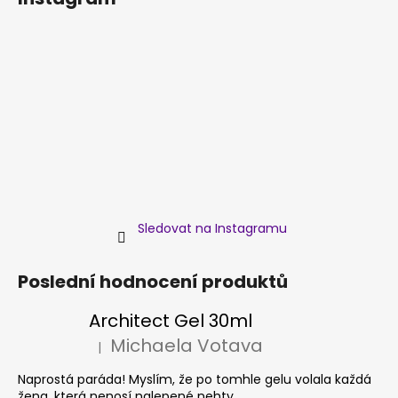
Sledovat na Instagramu
Poslední hodnocení produktů
Architect Gel 30ml
Michaela Votava
|
Hodnocení produktu je 5 z 5 hvězdiček.
Naprostá paráda! Myslím, že po tomhle gelu volala každá
žena, která nenosí nalepené nehty.