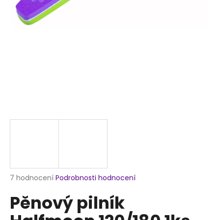
a
j
í
t
?
HLEDAT
D
o
p
Průměrné
7 hodnocení
Podrobnosti hodnocení
hodnocení
o
Pěnový pilník
produktu
r
je
u
5,0