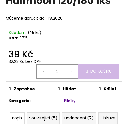
Halfmoon 120/180 1ks
č
z
u
5
j
hvězdiček.
Můžeme doručit do:
11.8.2026
e
m
e
Skladem
(>5 ks)
Kód:
3715
PILNÍK
39 Kč
HALFMOON
100/100
32,23 Kč bez DPH
1KS
Měrná
39
DO KOŠÍKU
cena:
Kč
Zeptat se
Hlídat
Sdílet
Kategorie
:
Pilníky
Popis
Související (5)
Hodnocení (7)
Diskuze