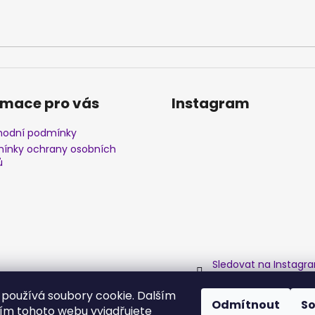
rmace pro vás
Instagram
odní podmínky
ínky ochrany osobních
ů
Sledovat na Instagr
používá soubory cookie. Dalším
Odmítnout
S
m tohoto webu vyjadřujete