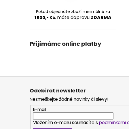
Pokud objednáte zboží minimálně za
máte dopravu
ZDARMA
1 500,- Kč
,
Přijímáme online platby
Z
á
Odebírat newsletter
p
Nezmeškejte žádné novinky či slevy!
a
t
E-mail
í
Vložením e-mailu souhlasíte s
podmínkami o