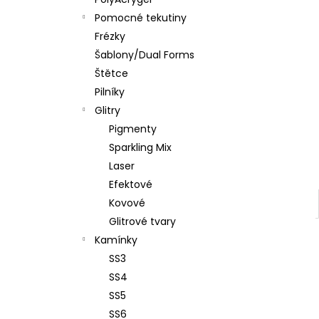
PĚNOVÝ PILNÍK HALFMOON 120/180 1KS
l
Pomocné tekutiny
39 Kč
Frézky
Šablony/Dual Forms
Štětce
Pilníky
Glitry
Pigmenty
Sparkling Mix
Laser
Efektové
Kovové
Glitrové tvary
Kamínky
SS3
SS4
SS5
SS6