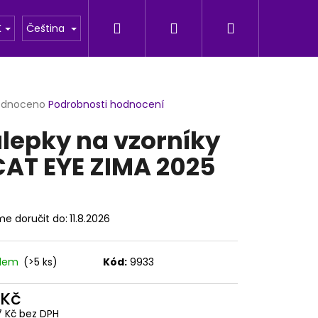
Hledat
Přihlášení
Nákupní
u
Fotogalerie
K
Čeština
košík
rné
odnoceno
Podrobnosti hodnocení
cení
lepky na vzorníky
ktu
CAT EYE ZIMA 2025
ček.
e doručit do:
11.8.2026
adem
(>5 ks)
Kód:
9933
Následující
 Kč
7 Kč bez DPH