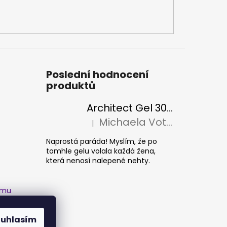
Poslední hodnocení
produktů
Architect Gel 30ml
Michaela Votava
|
Hodnocení produktu je 5 z 5 hvězdiček.
Naprostá paráda! Myslím, že po
tomhle gelu volala každá žena,
která nenosí nalepené nehty.
amu
ouhlasím