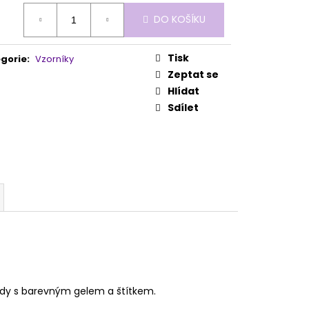
 NR. 2
ná
DO KOŠÍKU
:
Tisk
gorie
:
Vzorníky
Zeptat se
Hlídat
Sdílet
hody s barevným gelem a štítkem.