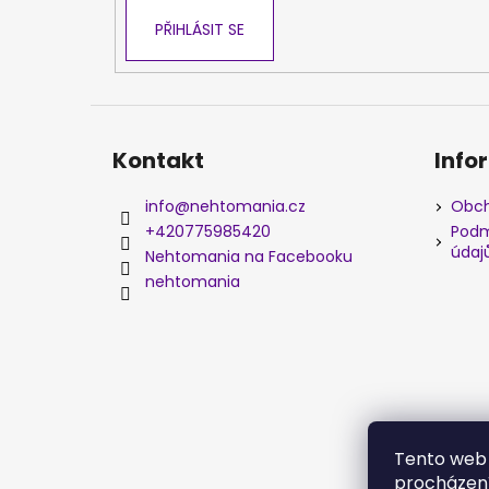
PŘIHLÁSIT SE
Kontakt
Info
info
@
nehtomania.cz
Obch
+420775985420
Podm
údaj
Nehtomania na Facebooku
nehtomania
Tento web 
procházení