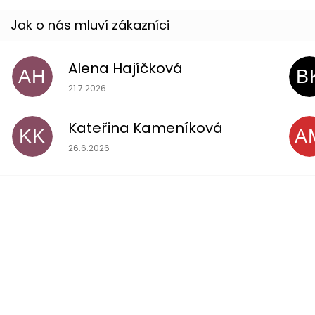
Alena Hajíčková
AH
B
Hodnocení obchodu je 5 z 5 hvězdiček.
21.7.2026
Kateřina Kameníková
KK
A
Hodnocení obchodu je 5 z 5 hvězdiček.
26.6.2026