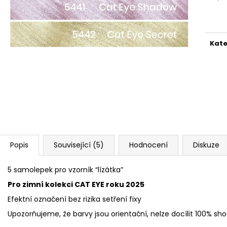
PILNÍK HALFMOON 100/180 1KS
UV/LED BONDING
Měr
39 Kč
279 Kč
cena
Kate
Popis
Související (5)
Hodnocení
Diskuze
5 samolepek pro vzorník “lízátka”
Pro zimní kolekci CAT EYE roku 2025
Efektní označení bez rizika setření fixy
Upozorňujeme, že barvy jsou orientační, nelze docílit 100% s