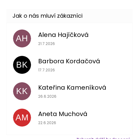
Alena Hajíčková
AH
Hodnocení obchodu je 5 z 5 hvězdiček.
21.7.2026
Barbora Kordačová
BK
Hodnocení obchodu je 5 z 5 hvězdiček.
17.7.2026
Kateřina Kameníková
KK
Hodnocení obchodu je 5 z 5 hvězdiček.
26.6.2026
Aneta Muchová
AM
Hodnocení obchodu je 5 z 5 hvězdiček.
22.6.2026