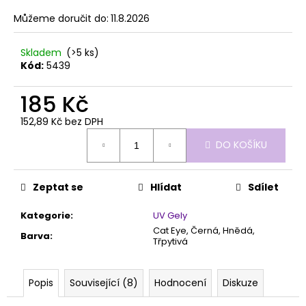
č
z
u
Můžeme doručit do:
11.8.2026
5
j
hvězdiček.
e
Skladem
(>5 ks)
m
Kód:
5439
e
185 Kč
PILNÍK
152,89 Kč bez DPH
HALFMOON
Měrná
100/100
DO KOŠÍKU
cena:
1KS
39
Kč
Zeptat se
Hlídat
Sdílet
Kategorie
:
UV Gely
Cat Eye, Černá, Hnědá,
Barva
:
Třpytivá
Popis
Související (8)
Hodnocení
Diskuze