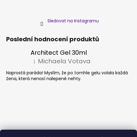
Sledovat na Instagramu
Poslední hodnocení produktů
Architect Gel 30ml
Michaela Votava
|
Hodnocení produktu je 5 z 5 hvězdiček.
Naprostá paráda! Myslím, že po tomhle gelu volala každá
žena, která nenosí nalepené nehty.