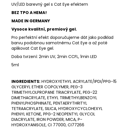
UV/LED barevný gel s Cat Eye efektem
BEZ TPO A HEMA!
MADE IN GERMANY
Vysoce kvalitní, premiový gel.
Pro perfektní efekt doporučujeme dát jako podklad
barvu podobnou samotnému Cat Eye a až poté
aplikovat Cat Eye gel.
Doba tvrzení: 2min UV, 2min CCFL, 1min LED
5ml
INGREDIENTS:
HYDROXYETHYL ACRYLATE/IPDI/PPG-15
GLYCERYL ETHER COPOLYMER, PEG-3
TRIMETHYLOLPROPANE TRIACRYLATE, PEG-22
DIMETHACRYLATE, ETHYL TRIMETHYLBENZOYL
PHENYLPHOSPHINATE, PENTAERYTHRITYL
TETRAACRYLATE, SILICA, HYDROXYCYCLOHEXYL
PHENYL KETONE, PPG-2 NEOPENTYL GLYCOL
DIACRYLATE, IRON POWDER, MICA, P-
HYDROXYANISOLE, CI 77000, CI77266