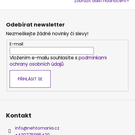
Zobrazit další hodnocení
Z
á
Odebírat newsletter
p
Nezmeškejte žádné novinky či slevy!
a
t
E-mail
í
Vložením e-mailu souhlasíte s
podmínkami
ochrany osobních údajů
PŘIHLÁSIT SE
Kontakt
info
@
nehtomania.cz
+420775985420