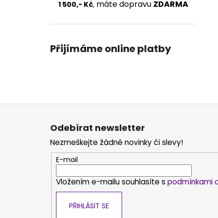
máte dopravu
ZDARMA
1 500,- Kč
,
Přijímáme online platby
Z
á
Odebírat newsletter
p
Nezmeškejte žádné novinky či slevy!
a
t
E-mail
í
Vložením e-mailu souhlasíte s
podmínkami o
PŘIHLÁSIT SE