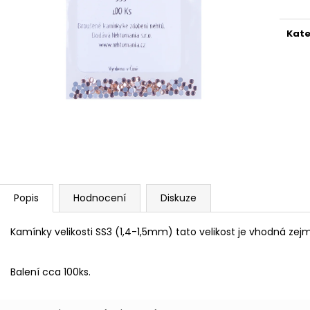
PILNÍK HALFMOON 100/180 1KS
UV/LED BONDING
39 Kč
279 Kč
Kate
Popis
Hodnocení
Diskuze
Kamínky velikosti SS3 (1,4-1,5mm) tato velikost je vhodná ze
Balení cca 100ks.