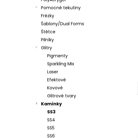
PĚNOVÝ PILNÍK HALFMOON 120/180 1KS
l
Pomocné tekutiny
39 Kč
Frézky
Šablony/Dual Forms
Štětce
Pilníky
Glitry
Pigmenty
Sparkling Mix
Laser
Efektové
Kovové
Glitrové tvary
Kamínky
SS3
SS4
SS5
SS6