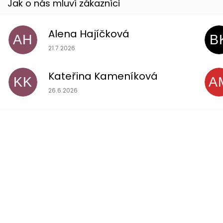
Alena Hajíčková
AH
B
Hodnocení obchodu je 5 z 5 hvězdiček.
21.7.2026
Kateřina Kameníková
KK
A
Hodnocení obchodu je 5 z 5 hvězdiček.
26.6.2026