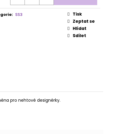
 NR. 2
Tisk
gorie
:
SS3
Zeptat se
Hlídat
Sdílet
jména pro nehtové designérky.