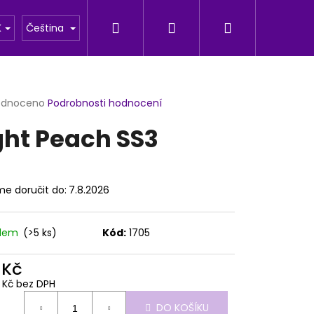
Hledat
Přihlášení
Nákupní
u
Fotogalerie
K
Čeština
košík
rné
odnoceno
Podrobnosti hodnocení
cení
ght Peach SS3
ktu
e doručit do:
7.8.2026
ček.
adem
(>5 ks)
Kód:
1705
 Kč
Následující
9 Kč bez DPH
ná
DO KOŠÍKU
: