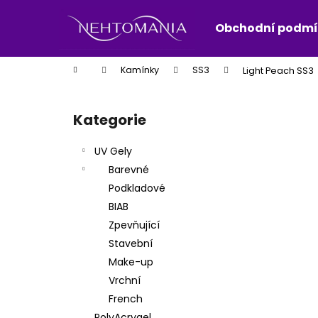
K
Přejít
na
o
Obchodní podmí
obsah
Zpět
Zpět
š
do
do
í
Domů
Kamínky
SS3
Light Peach SS3
k
obchodu
obchodu
P
o
Kategorie
Přeskočit
s
kategorie
t
UV Gely
r
Barevné
a
Podkladové
n
BIAB
n
Zpevňující
í
Stavební
p
Make-up
a
Vrchní
n
French
e
PolyAcrygel