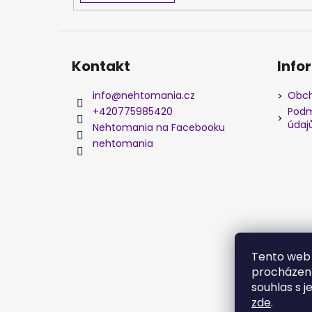
Kontakt
Info
info
@
nehtomania.cz
Obch
+420775985420
Podm
údaj
Nehtomania na Facebooku
nehtomania
Tento web 
procházení
souhlas s j
zde
.