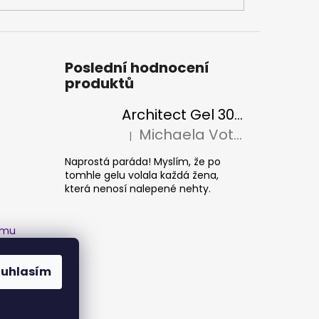
Poslední hodnocení
produktů
Architect Gel 30ml
Michaela Votava
|
Hodnocení produktu je 5 z 5 hvězdiček.
Naprostá paráda! Myslím, že po
tomhle gelu volala každá žena,
která nenosí nalepené nehty.
amu
ouhlasím