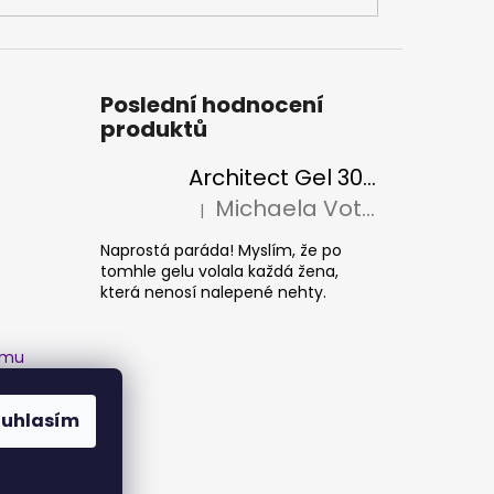
Poslední hodnocení
produktů
Architect Gel 30ml
Michaela Votava
|
Hodnocení produktu je 5 z 5 hvězdiček.
Naprostá paráda! Myslím, že po
tomhle gelu volala každá žena,
která nenosí nalepené nehty.
amu
ouhlasím