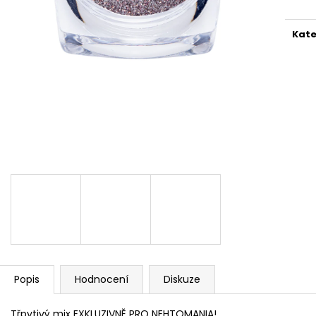
PĚNOVÝ PILNÍK HALFMOON 150/320 1KS
PILNÍK HALFMOON
39 Kč
39 Kč
Kate
Popis
Hodnocení
Diskuze
Třpytivý mix EXKLUZIVNĚ PRO NEHTOMANIA!