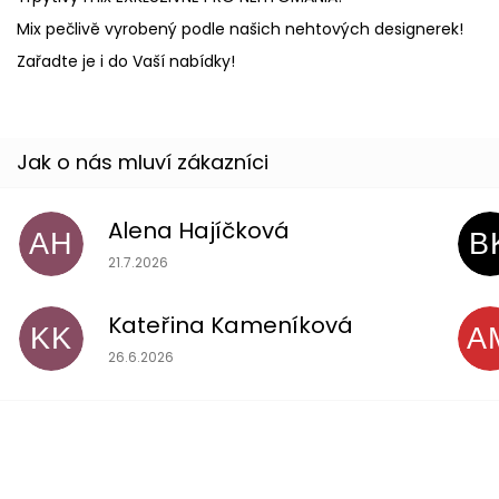
Mix pečlivě vyrobený podle našich nehtových designerek!
Zařadte je i do Vaší nabídky!
Alena Hajíčková
AH
B
Hodnocení obchodu je 5 z 5 hvězdiček.
21.7.2026
Kateřina Kameníková
KK
A
Hodnocení obchodu je 5 z 5 hvězdiček.
26.6.2026