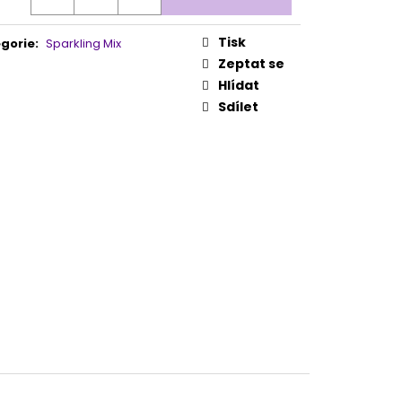
 100/180 1KS
Tisk
gorie
:
Sparkling Mix
Zeptat se
Hlídat
Sdílet