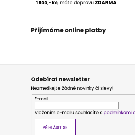
máte dopravu
ZDARMA
1 500,- Kč
,
Přijímáme online platby
Z
á
Odebírat newsletter
p
Nezmeškejte žádné novinky či slevy!
a
t
E-mail
í
Vložením e-mailu souhlasíte s
podmínkami o
PŘIHLÁSIT SE