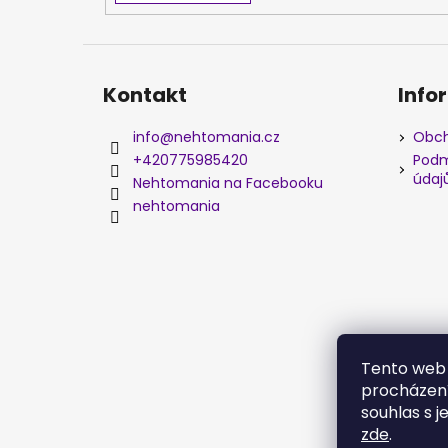
Kontakt
Info
info
@
nehtomania.cz
Obch
+420775985420
Podm
údaj
Nehtomania na Facebooku
nehtomania
Tento web 
procházení
souhlas s j
zde
.