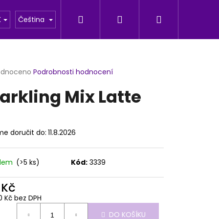
Hledat
Přihlášení
Nákupní
u
Fotogalerie
K
Čeština
košík
rné
odnoceno
Podrobnosti hodnocení
cení
arkling Mix Latte
ktu
e doručit do:
11.8.2026
ček.
adem
(>5 ks)
Kód:
3339
 Kč
Následující
0 Kč bez DPH
ná
DO KOŠÍKU
: