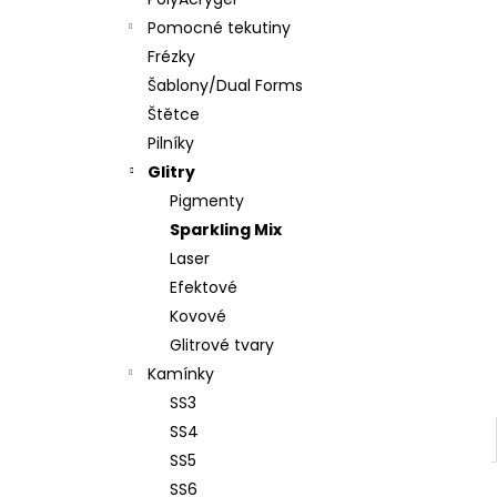
PĚNOVÝ PILNÍK HALFMOON 120/180 1KS
l
Pomocné tekutiny
39 Kč
Frézky
Šablony/Dual Forms
Štětce
Pilníky
Glitry
Pigmenty
Sparkling Mix
Laser
Efektové
Kovové
Glitrové tvary
Kamínky
SS3
SS4
SS5
SS6