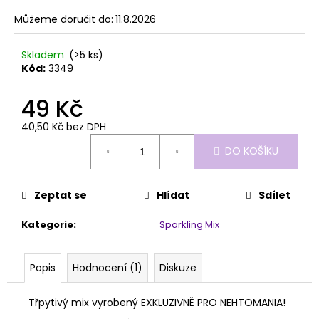
č
z
u
Můžeme doručit do:
11.8.2026
5
j
hvězdiček.
e
Skladem
(>5 ks)
m
Kód:
3349
e
49 Kč
MILKSHAKE
40,50 Kč bez DPH
COVER
Měrná
MANIAC!
DO KOŠÍKU
cena:
50ML
709
Kč
Zeptat se
Hlídat
Sdílet
Kategorie
:
Sparkling Mix
Popis
Hodnocení (1)
Diskuze
Třpytivý mix vyrobený EXKLUZIVNĚ PRO NEHTOMANIA!