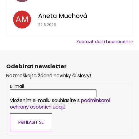
Aneta Muchová
AM
Hodnocení obchodu je 5 z 5 hvězdiček.
22.6.2026
Zobrazit další hodnocení
Z
á
Odebírat newsletter
p
Nezmeškejte žádné novinky či slevy!
a
t
E-mail
í
Vložením e-mailu souhlasíte s
podmínkami
ochrany osobních údajů
PŘIHLÁSIT SE