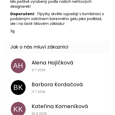
Mix pečlivě vyrobený podle našich nehtových
designerek!
Doporučení:
Třpytky skvěle vypadají v kombinaci s
podobným odstínem barevného gelu jako podklad,
ale i na čistě tělovém základu!
3g
Alena Hajíčková
AH
Hodnocení obchodu je 5 z 5 hvězdiček.
21.7.2026
Barbora Kordačová
BK
Hodnocení obchodu je 5 z 5 hvězdiček.
17.7.2026
Kateřina Kameníková
KK
Hodnocení obchodu je 5 z 5 hvězdiček.
26.6.2026