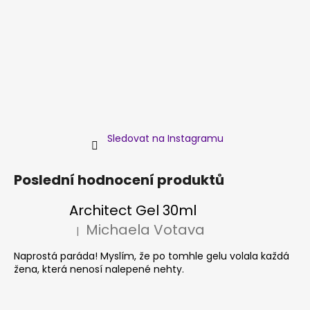
Sledovat na Instagramu
Poslední hodnocení produktů
Architect Gel 30ml
Michaela Votava
|
Hodnocení produktu je 5 z 5 hvězdiček.
Naprostá paráda! Myslím, že po tomhle gelu volala každá
žena, která nenosí nalepené nehty.