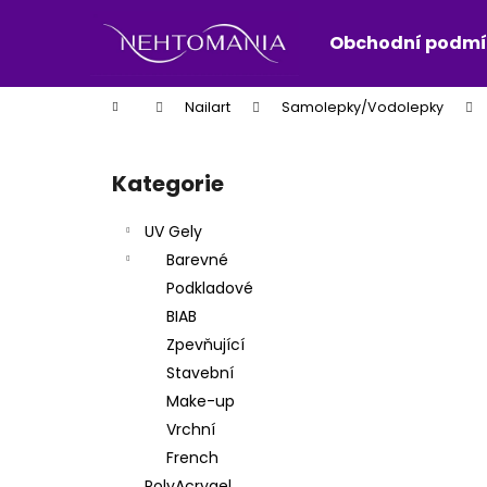
K
Přejít
na
o
Obchodní podmí
obsah
Zpět
Zpět
š
do
do
í
Domů
Nailart
Samolepky/Vodolepky
k
obchodu
obchodu
P
o
Kategorie
Přeskočit
s
kategorie
t
UV Gely
r
Barevné
a
Podkladové
n
BIAB
n
Zpevňující
í
Stavební
p
Make-up
a
Vrchní
n
French
e
PolyAcrygel