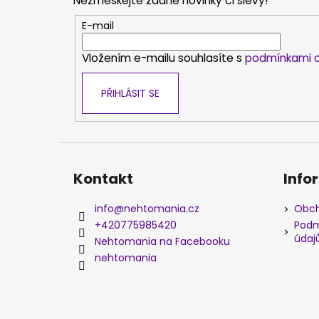
Nezmeškejte žádné novinky či slevy!
a
t
E-mail
í
Vložením e-mailu souhlasíte s
podmínkami o
PŘIHLÁSIT SE
Kontakt
Info
info
@
nehtomania.cz
Obch
+420775985420
Podm
údaj
Nehtomania na Facebooku
nehtomania