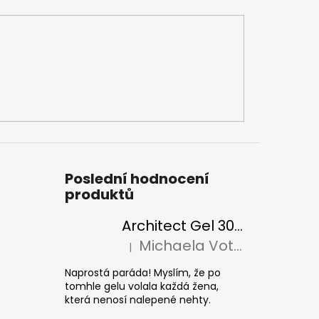
Poslední hodnocení
produktů
Architect Gel 30ml
Michaela Votava
|
Hodnocení produktu je 5 z 5 hvězdiček.
Naprostá paráda! Myslím, že po
tomhle gelu volala každá žena,
která nenosí nalepené nehty.