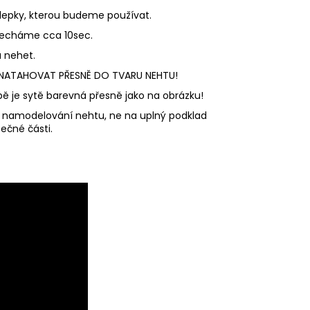
olepky, kterou budeme používat.
 necháme cca 10sec.
 nehet.
I NATAHOVAT PŘESNĚ DO TVARU NEHTU!
ě je sytě barevná přesně jako na obrázku!
o namodelování nehtu, ne na uplný podklad
ečné části.