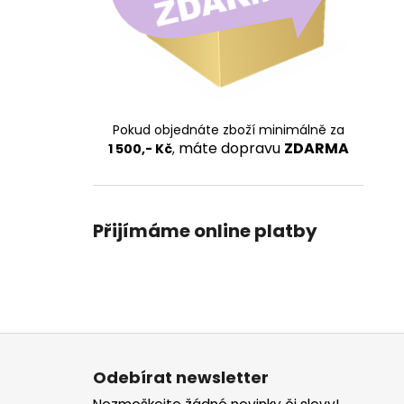
Pokud objednáte zboží minimálně za
máte dopravu
ZDARMA
1 500,- Kč
,
Přijímáme online platby
Z
á
Odebírat newsletter
p