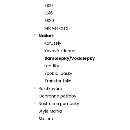
SS10
SS16
SS20
Mix velikostí
Nailart
Karusely
Kovové zdobení
Samolepky/Vodolepky
Lentilky
Zdobící pásky
Transfer folie
Razítkování
Ochranné potřeby
Nástroje a pomůcky
Style Mania
Školení