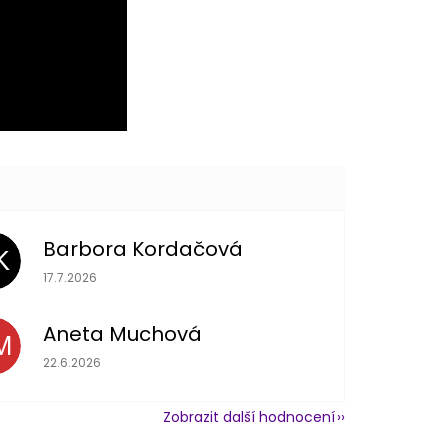
Barbora Kordačová
K
Hodnocení obchodu je 5 z 5 hvězdiček.
17.7.2026
Aneta Muchová
M
Hodnocení obchodu je 5 z 5 hvězdiček.
22.6.2026
Zobrazit další hodnocení