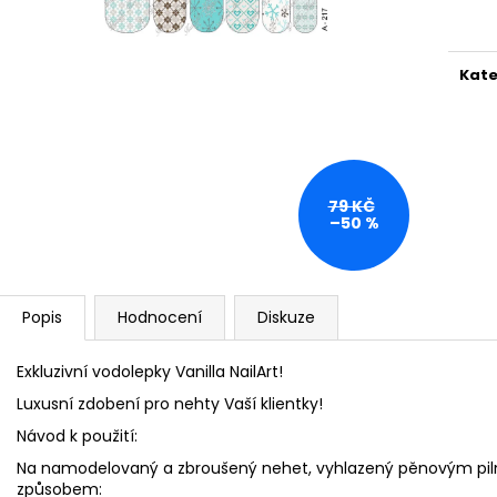
PILNÍK HALFMOON 100/180 1KS
SHINE ON!
cena
39 Kč
319 Kč
Kate
79 KČ
–50 %
Popis
Hodnocení
Diskuze
Exkluzivní vodolepky Vanilla NailArt!
Luxusní zdobení pro nehty Vaší klientky!
Návod k použití:
Na namodelovaný a zbroušený nehet, vyhlazený pěnovým pi
způsobem: