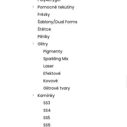
PĚNOVÝ PILNÍK HALFMOON 120/180 1KS
l
Pomocné tekutiny
39 Kč
Frézky
Šablony/Dual Forms
Štětce
Pilníky
Glitry
Pigmenty
Sparkling Mix
Laser
Efektové
Kovové
Glitrové tvary
Kamínky
SS3
SS4
SS5
SS6