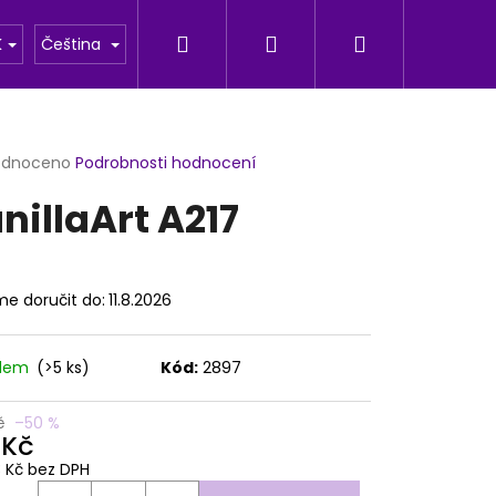
Hledat
Přihlášení
Nákupní
u
Fotogalerie
K
Čeština
košík
rné
odnoceno
Podrobnosti hodnocení
cení
nillaArt A217
ktu
e doručit do:
11.8.2026
ček.
adem
(>5 ks)
Kód:
2897
Následující
č
–50 %
 Kč
3 Kč bez DPH
ná