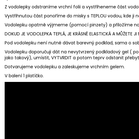
Z vodolepky odstraníme vrchní folii a vystřiheneme část vod
Vystřihnutou část ponoříme do misky s TEPLOU vodou, kde ji
Vodolepku opatrně výjmeme (pomocí pinzety) a přiložíme na
DOKUD JE VODOLEPKA TEPLÁ, JE KRÁSNĚ ELASTICKÁ A MŮŽETE J
Pod vodolepku není nutné dávat barevný podklad, sama o sob
Vodolepku doporučuji dát na nevytvrzený podkladový gel ( p
jako takový), umístit, VYTVRDIT a potom teprv odstanit přebyt
Dotvarujeme vodolepku a zaleskujeme vrchním gelem.
V balení 1 platíčko.