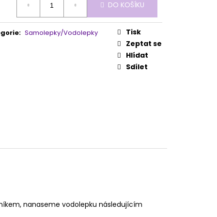
DO KOŠÍKU
:
Tisk
gorie
:
Samolepky/Vodolepky
Zeptat se
Hlídat
Sdílet
lníkem, nanaseme vodolepku následujícím