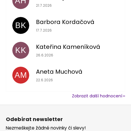
AH
Hodnocení obchodu je 5 z 5 hvězdiček.
21.7.2026
Barbora Kordačová
BK
Hodnocení obchodu je 5 z 5 hvězdiček.
17.7.2026
Kateřina Kameníková
KK
Hodnocení obchodu je 5 z 5 hvězdiček.
26.6.2026
Aneta Muchová
AM
Hodnocení obchodu je 5 z 5 hvězdiček.
22.6.2026
Zobrazit další hodnocení
Z
á
Odebírat newsletter
p
Nezmeškejte žádné novinky či slevy!