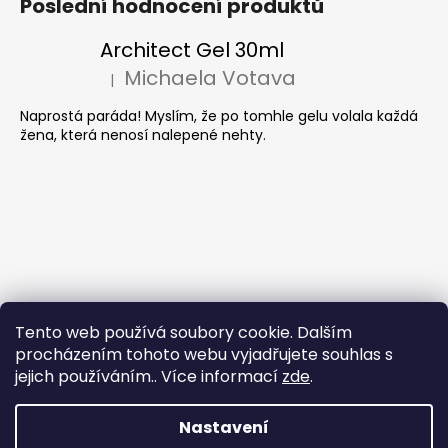
Poslední hodnocení produktů
Architect Gel 30ml
Michaela Votava
|
Hodnocení produktu je 5 z 5 hvězdiček.
Naprostá paráda! Myslím, že po tomhle gelu volala každá
žena, která nenosí nalepené nehty.
Tento web používá soubory cookie. Dalším
procházením tohoto webu vyjadřujete souhlas s
jejich používáním.. Více informací
zde
.
Nastavení