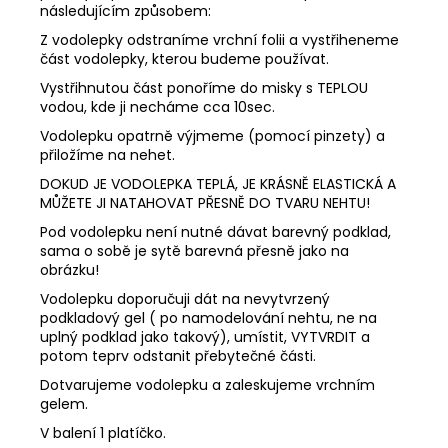
následujícím způsobem:
Z vodolepky odstraníme vrchní folii a vystřiheneme
část vodolepky, kterou budeme používat.
Vystřihnutou část ponoříme do misky s TEPLOU
vodou, kde ji necháme cca 10sec.
Vodolepku opatrně výjmeme (pomocí pinzety) a
přiložíme na nehet.
DOKUD JE VODOLEPKA TEPLÁ, JE KRÁSNĚ ELASTICKÁ A
MŮŽETE JI NATAHOVAT PŘESNĚ DO TVARU NEHTU!
Pod vodolepku není nutné dávat barevný podklad,
sama o sobě je sytě barevná přesně jako na
obrázku!
Vodolepku doporučuji dát na nevytvrzený
podkladový gel ( po namodelování nehtu, ne na
uplný podklad jako takový), umístit, VYTVRDIT a
potom teprv odstanit přebytečné části.
Dotvarujeme vodolepku a zaleskujeme vrchním
gelem.
V balení 1 platíčko.