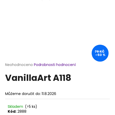
a
j
í
t
?
79 KČ
–50 %
HLEDAT
Průměrné
Neohodnoceno
Podrobnosti hodnocení
hodnocení
VanillaArt A118
produktu
je
D
0,0
o
z
p
Můžeme doručit do:
11.8.2026
5
o
hvězdiček.
r
Skladem
(>5 ks)
u
Kód:
2888