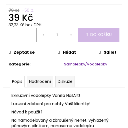
č
u
79 Kč
–50 %
j
39 Kč
e
32,23 Kč bez DPH
m
Měrná
e
DO KOŠÍKU
cena:
PROFESSIO
Zeptat se
Hlídat
Sdílet
BASE
CLEAR
Kategorie
:
Samolepky/Vodolepky
319
Kč
Popis
Hodnocení
Diskuze
Exkluzivní vodolepky Vanilla NailArt!
Luxusní zdobení pro nehty Vaší klientky!
Návod k použití:
Na namodelovaný a zbroušený nehet, vyhlazený
pěnovým pilníkem, nanaseme vodolepku