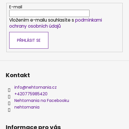
a
t
E-mail
í
Vložením e-mailu souhlasíte s
podmínkami
ochrany osobních údajů
PŘIHLÁSIT SE
Kontakt
info
@
nehtomania.cz
+420775985420
Nehtomania na Facebooku
nehtomania
Informace pro vás