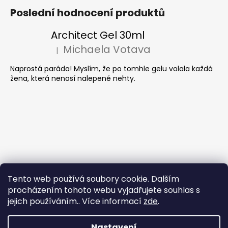
Poslední hodnocení produktů
Architect Gel 30ml
Michaela Votava
|
Hodnocení produktu je 5 z 5 hvězdiček.
Naprostá paráda! Myslím, že po tomhle gelu volala každá
žena, která nenosí nalepené nehty.
Tento web používá soubory cookie. Dalším
procházením tohoto webu vyjadřujete souhlas s
jejich používáním.. Více informací
zde
.
Nastavení