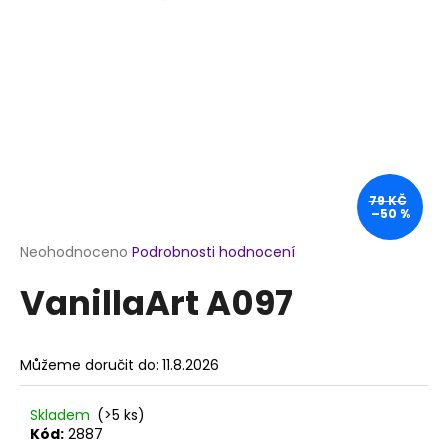
a
j
í
t
?
79 KČ
–50 %
HLEDAT
Průměrné
Neohodnoceno
Podrobnosti hodnocení
hodnocení
VanillaArt A097
produktu
je
D
0,0
o
z
p
Můžeme doručit do:
11.8.2026
5
o
hvězdiček.
r
Skladem
(>5 ks)
u
Kód:
2887