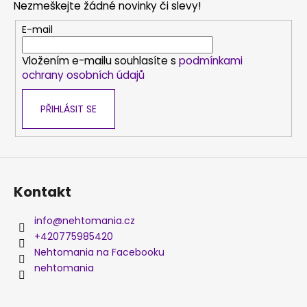
Nezmeškejte žádné novinky či slevy!
a
t
E-mail
í
Vložením e-mailu souhlasíte s
podmínkami
ochrany osobních údajů
PŘIHLÁSIT SE
Kontakt
info
@
nehtomania.cz
+420775985420
Nehtomania na Facebooku
nehtomania