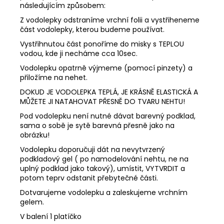
následujícím způsobem:
Z vodolepky odstraníme vrchní folii a vystřiheneme
část vodolepky, kterou budeme používat.
Vystřihnutou část ponoříme do misky s TEPLOU
vodou, kde ji necháme cca 10sec.
Vodolepku opatrně výjmeme (pomocí pinzety) a
přiložíme na nehet.
DOKUD JE VODOLEPKA TEPLÁ, JE KRÁSNĚ ELASTICKÁ A
MŮŽETE JI NATAHOVAT PŘESNĚ DO TVARU NEHTU!
Pod vodolepku není nutné dávat barevný podklad,
sama o sobě je sytě barevná přesně jako na
obrázku!
Vodolepku doporučuji dát na nevytvrzený
podkladový gel ( po namodelování nehtu, ne na
uplný podklad jako takový), umístit, VYTVRDIT a
potom teprv odstanit přebytečné části.
Dotvarujeme vodolepku a zaleskujeme vrchním
gelem.
V balení 1 platíčko