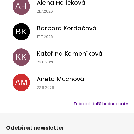
Alena Hajíčková
AH
Hodnocení obchodu je 5 z 5 hvězdiček.
21.7.2026
Barbora Kordačová
BK
Hodnocení obchodu je 5 z 5 hvězdiček.
17.7.2026
Kateřina Kameníková
KK
Hodnocení obchodu je 5 z 5 hvězdiček.
26.6.2026
Aneta Muchová
AM
Hodnocení obchodu je 5 z 5 hvězdiček.
22.6.2026
Zobrazit další hodnocení
Z
á
Odebírat newsletter
p