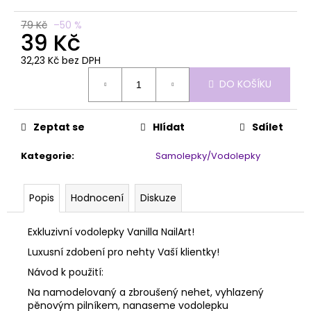
č
u
79 Kč
–50 %
j
39 Kč
e
32,23 Kč bez DPH
m
Měrná
e
DO KOŠÍKU
cena:
PĚNOVÝ
Zeptat se
Hlídat
Sdílet
PILNÍK
HALFMOON
120/180
Kategorie
:
Samolepky/Vodolepky
1KS
39
Kč
Popis
Hodnocení
Diskuze
Exkluzivní vodolepky Vanilla NailArt!
Luxusní zdobení pro nehty Vaší klientky!
Návod k použití:
Na namodelovaný a zbroušený nehet, vyhlazený
pěnovým pilníkem, nanaseme vodolepku