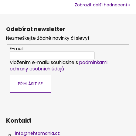
Zobrazit další hodnocení
Z
á
Odebírat newsletter
p
Nezmeškejte žádné novinky či slevy!
a
t
E-mail
í
Vložením e-mailu souhlasíte s
podmínkami
ochrany osobních údajů
PŘIHLÁSIT SE
Kontakt
info
@
nehtomania.cz