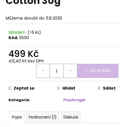
Cotton 30g
č
z
u
5
j
hvězdiček.
Můžeme doručit do:
11.8.2026
e
m
e
Skladem
(>5 ks)
Kód:
5500
MILKSHAKE
499 Kč
COVER
MANIAC!
412,40 Kč bez DPH
50ML
Měrná
709
DO KOŠÍKU
cena:
Kč
Zeptat se
Hlídat
Sdílet
Kategorie
:
PolyAcrygel
Popis
Hodnocení (1)
Diskuze