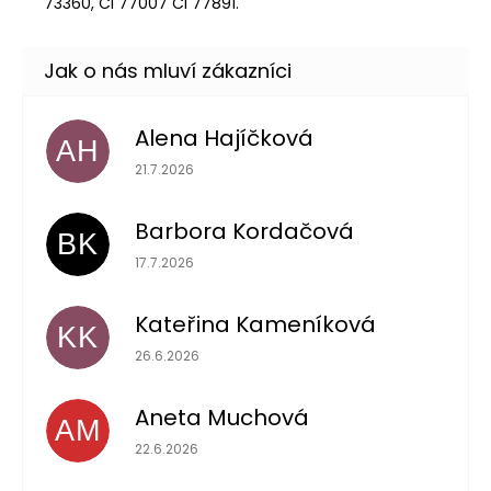
73360, CI 77007
CI 77891.
Alena Hajíčková
AH
Hodnocení obchodu je 5 z 5 hvězdiček.
21.7.2026
Barbora Kordačová
BK
Hodnocení obchodu je 5 z 5 hvězdiček.
17.7.2026
Kateřina Kameníková
KK
Hodnocení obchodu je 5 z 5 hvězdiček.
26.6.2026
Aneta Muchová
AM
Hodnocení obchodu je 5 z 5 hvězdiček.
22.6.2026