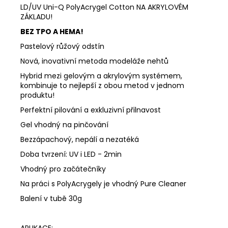
LD/UV Uni-Q PolyAcrygel Cotton NA AKRYLOVÉM
ZÁKLADU!
BEZ TPO A HEMA!
Pastelový růžový odstín
Nová, inovativní metoda modeláže nehtů
Hybrid mezi gelovým a akrylovým systémem,
kombinuje to nejlepší z obou metod v jednom
produktu!
Perfektní pilování a exkluzivní přilnavost
Gel vhodný na pinčování
Bezzápachový, nepálí a nezatéká
Doba tvrzení: UV i LED - 2min
Vhodný pro začátečníky
Na práci s PolyAcrygely je vhodný Pure Cleaner
Balení v tubě 30g
APLIKACE: