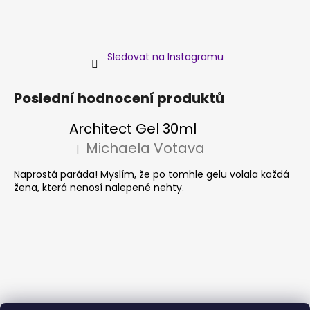
Sledovat na Instagramu
Poslední hodnocení produktů
Architect Gel 30ml
Michaela Votava
|
Hodnocení produktu je 5 z 5 hvězdiček.
Naprostá paráda! Myslím, že po tomhle gelu volala každá
žena, která nenosí nalepené nehty.