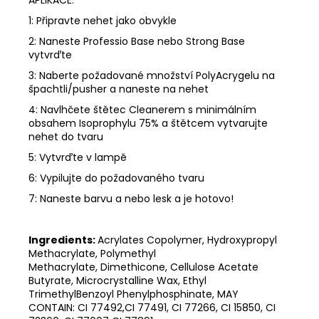
1: Připravte nehet jako obvykle
2: Naneste Professio Base nebo Strong Base
vytvrďte
3: Naberte požadované množství PolyAcrygelu na
špachtli/pusher a naneste na nehet
4: Navlhčete štětec Cleanerem s minimálním
obsahem Isoprophylu 75% a štětcem vytvarujte
nehet do tvaru
5: Vytvrďte v lampě
6: Vypilujte do požadovaného tvaru
7: Naneste barvu a nebo lesk a je hotovo!
Ingredients:
Acrylates Copolymer,
Hydroxypropyl
Methacrylate,
Polymethyl
Methacrylate,
Dimethicone,
Cellulose Acetate
Butyrate,
Microcrystalline Wax,
Ethyl
TrimethylBenzoyl Phenylphosphinate, MAY
CONTAIN:
CI 77492,CI 77491, CI 77266, CI 15850, CI