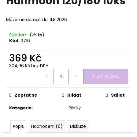
Halfmoon 120/180 10ks
č
z
u
5
j
hvězdiček.
Můžeme doručit do:
11.8.2026
e
m
e
Skladem
(>5 ks)
Kód:
3716
PILNÍK
369 Kč
HALFMOON
100/100
304,96 Kč bez DPH
1KS
Měrná
39
DO KOŠÍKU
cena:
Kč
Zeptat se
Hlídat
Sdílet
Kategorie
:
Pilníky
Popis
Hodnocení (6)
Diskuze