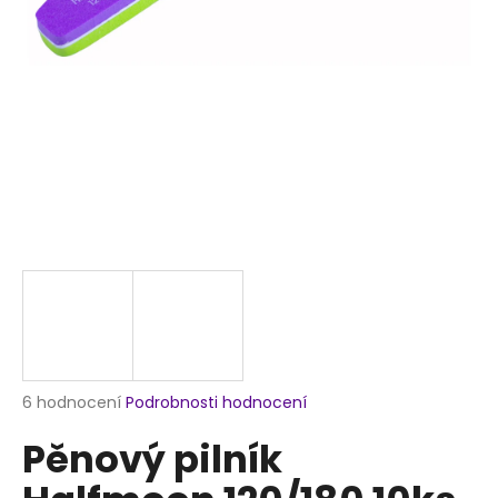
a
j
í
t
?
HLEDAT
D
o
p
Průměrné
6 hodnocení
Podrobnosti hodnocení
hodnocení
o
Pěnový pilník
produktu
r
je
u
5,0