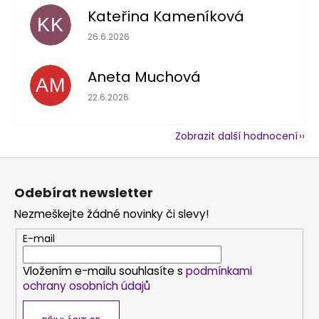
Kateřina Kameníková
KK
Hodnocení obchodu je 5 z 5 hvězdiček.
26.6.2026
Aneta Muchová
AM
Hodnocení obchodu je 5 z 5 hvězdiček.
22.6.2026
Zobrazit další hodnocení
Z
á
Odebírat newsletter
p
Nezmeškejte žádné novinky či slevy!
a
t
E-mail
í
Vložením e-mailu souhlasíte s
podmínkami
ochrany osobních údajů