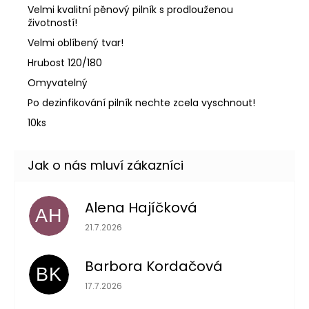
Velmi kvalitní pěnový pilník s prodlouženou
životností!
Velmi oblíbený tvar!
Hrubost 120/180
Omyvatelný
Po dezinfikování pilník nechte zcela vyschnout!
10ks
Alena Hajíčková
AH
Hodnocení obchodu je 5 z 5 hvězdiček.
21.7.2026
Barbora Kordačová
BK
Hodnocení obchodu je 5 z 5 hvězdiček.
17.7.2026