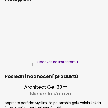
Sledovat na Instagramu
Poslední hodnocení produktů
Architect Gel 30ml
Michaela Votava
|
Hodnocení produktu je 5 z 5 hvězdiček.
Naprostá paráda! Myslím, že po tomhle gelu volala každá
žena, která nenosí nalepené nehty.