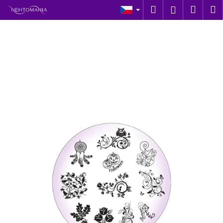
K
Přejít
Hledat
Náku
M
Přihlášen
na
o
obsah
Zpět
Zpět
košík
š
í
C
k
o
p
o
t
ř
e
b
u
j
e
t
e
n