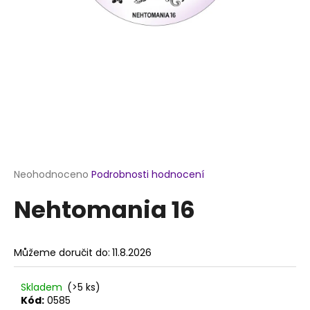
a
j
í
t
?
HLEDAT
Průměrné
Neohodnoceno
Podrobnosti hodnocení
hodnocení
Nehtomania 16
produktu
je
D
0,0
o
z
p
Můžeme doručit do:
11.8.2026
5
o
hvězdiček.
r
Skladem
(>5 ks)
u
Kód:
0585