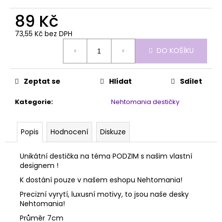
č
u
89 Kč
j
e
73,55 Kč bez DPH
Měrná
m
DO KOŠÍKU
cena:
e
Zeptat se
Hlídat
Sdílet
PĚNOVÝ
PILNÍK
HALFMOON
Kategorie
:
Nehtomania destičky
120/180
1KS
39
Popis
Hodnocení
Diskuze
Kč
Unikátní destička na téma PODZIM s našim vlastní
designem !
K dostání pouze v našem eshopu Nehtomania!
Precizní vyrytí, luxusní motivy, to jsou naše desky
Nehtomania!
Průměr 7cm