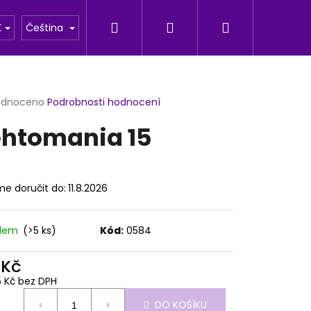
Hledat
Přihlášení
Nákupní
u
Fotogalerie
K
Čeština
košík
rné
odnoceno
Podrobnosti hodnocení
cení
htomania 15
ktu
e doručit do:
11.8.2026
ček.
adem
(>5 ks)
Kód:
0584
 Kč
Následující
5 Kč bez DPH
ná
DO KOŠÍKU
: