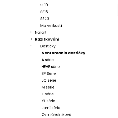
SS10
SS16
SS20
Mix velikostí
Nailart
Razítkování
Destičky
Nehtomania destičky
A série
HEHE série
BP Série
JQ série
M série
T série
YL série
Jarní série
Osmiúhelníkové