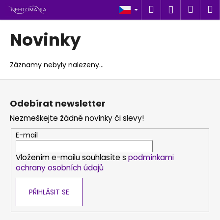
K
Přejít
Hledat
Náku
M
Přihlášen
na
o
obsah
Zpět
Zpět
košík
š
Novinky
í
C
k
o
Záznamy nebyly nalezeny...
p
Z
o
á
t
Odebírat newsletter
p
ř
Nezmeškejte žádné novinky či slevy!
a
e
t
E-mail
b
í
u
Vložením e-mailu souhlasíte s
podmínkami
j
ochrany osobních údajů
e
t
PŘIHLÁSIT SE
e
n