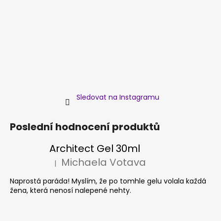
č
u
j
e
m
e
SHINE
ON!
Sledovat na Instagramu
319
Kč
Poslední hodnocení produktů
Architect Gel 30ml
Michaela Votava
|
Hodnocení produktu je 5 z 5 hvězdiček.
Naprostá paráda! Myslím, že po tomhle gelu volala každá
žena, která nenosí nalepené nehty.