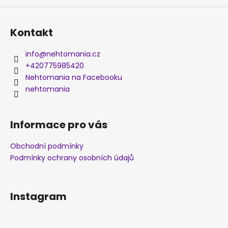
a
j
Kontakt
í
t
info
@
nehtomania.cz
?
+420775985420
Nehtomania na Facebooku
nehtomania
HLEDAT
Informace pro vás
Obchodní podmínky
Podmínky ochrany osobních údajů
D
o
p
o
Instagram
r
u