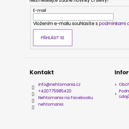
Nezmeškejte žádné novinky či slevy!
a
t
E-mail
í
Vložením e-mailu souhlasíte s
podmínkami o
PŘIHLÁSIT SE
Kontakt
Info
info
@
nehtomania.cz
Obch
+420775985420
Podm
údaj
Nehtomania na Facebooku
nehtomania