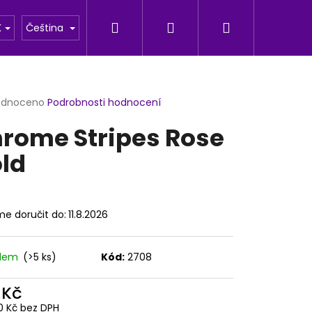
Hledat
Přihlášení
Nákupní
u
Fotogalerie
K
Čeština
košík
rné
odnoceno
Podrobnosti hodnocení
cení
rome Stripes Rose
ktu
ld
ček.
e doručit do:
11.8.2026
adem
(>5 ks)
Kód:
2708
Následující
 Kč
0 Kč bez DPH