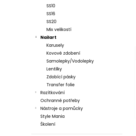
SS10
SS16
SS20
Mix velikostí
Nailart
Karusely
Kovové zdobení
Samolepky/Vodolepky
Lentilky
Zdobící pásky
Transfer folie
Razítkování
Ochranné potřeby
Nástroje a pomůcky
Style Mania
Školení