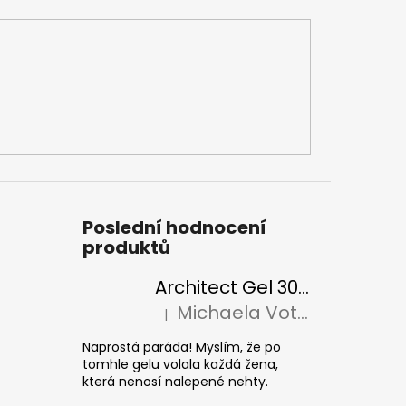
Poslední hodnocení
produktů
Architect Gel 30ml
Michaela Votava
|
Hodnocení produktu je 5 z 5 hvězdiček.
Naprostá paráda! Myslím, že po
tomhle gelu volala každá žena,
která nenosí nalepené nehty.