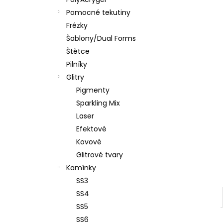
PĚNOVÝ PILNÍK HALFMOON 120/180 1KS
l
Pomocné tekutiny
39 Kč
Frézky
Šablony/Dual Forms
Štětce
Pilníky
Glitry
Pigmenty
Sparkling Mix
Laser
Efektové
Kovové
Glitrové tvary
Kamínky
SS3
SS4
SS5
SS6