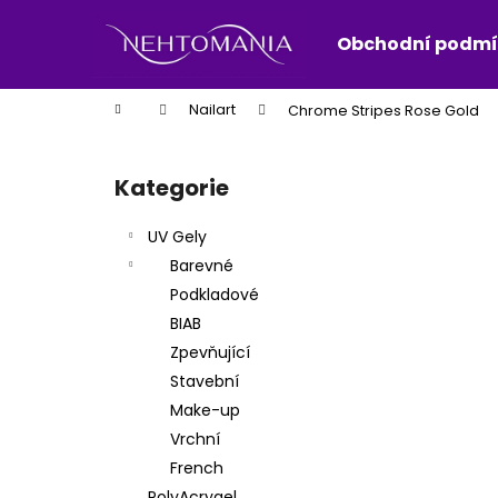
K
Přejít
na
o
Obchodní podmí
obsah
Zpět
Zpět
š
do
do
í
Domů
Nailart
Chrome Stripes Rose Gold
k
obchodu
obchodu
P
o
Kategorie
Přeskočit
s
kategorie
t
UV Gely
r
Barevné
a
Podkladové
n
BIAB
n
Zpevňující
í
Stavební
p
Make-up
a
Vrchní
n
French
e
PolyAcrygel