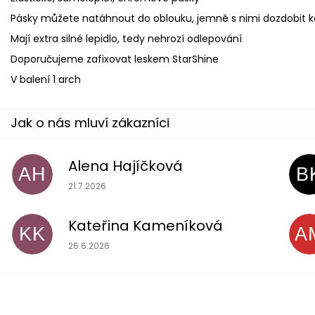
Pásky můžete natáhnout do oblouku, jemně s nimi dozdobit ka
Mají extra silné lepidlo, tedy nehrozí odlepování
Doporučujeme zafixovat leskem StarShine
V balení 1 arch
Alena Hajíčková
AH
B
Hodnocení obchodu je 5 z 5 hvězdiček.
21.7.2026
Kateřina Kameníková
KK
A
Hodnocení obchodu je 5 z 5 hvězdiček.
26.6.2026