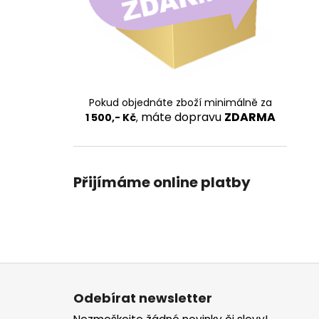
Pokud objednáte zboží minimálně za
máte dopravu
ZDARMA
1 500,- Kč
,
Přijímáme online platby
Z
á
Odebírat newsletter
p