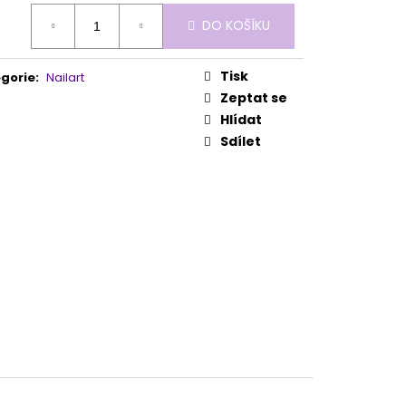
 100/180 1KS
ná
DO KOŠÍKU
:
Tisk
gorie
:
Nailart
Zeptat se
Hlídat
Sdílet