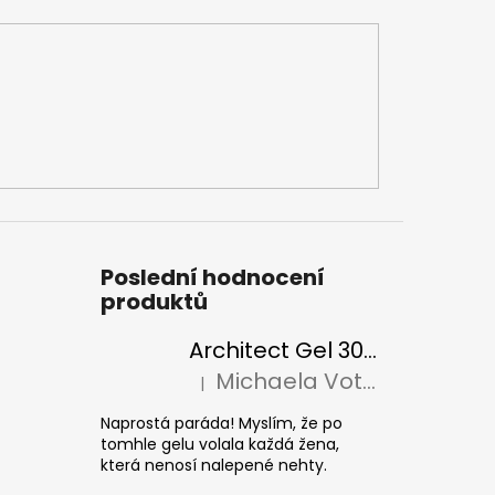
Poslední hodnocení
produktů
Architect Gel 30ml
Michaela Votava
|
Hodnocení produktu je 5 z 5 hvězdiček.
Naprostá paráda! Myslím, že po
tomhle gelu volala každá žena,
která nenosí nalepené nehty.