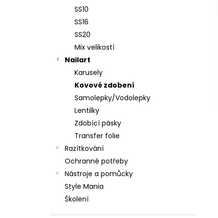
SS10
SS16
SS20
Mix velikostí
Nailart
Karusely
Kovové zdobení
Samolepky/Vodolepky
Lentilky
Zdobící pásky
Transfer folie
Razítkování
Ochranné potřeby
Nástroje a pomůcky
Style Mania
Školení