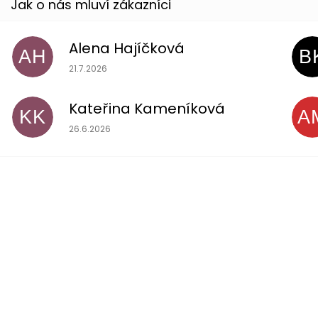
Alena Hajíčková
AH
B
Hodnocení obchodu je 5 z 5 hvězdiček.
21.7.2026
Kateřina Kameníková
KK
A
Hodnocení obchodu je 5 z 5 hvězdiček.
26.6.2026