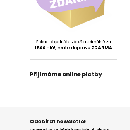
Pokud objednáte zboží minimálně za
máte dopravu
ZDARMA
1 500,- Kč
,
Přijímáme online platby
Z
á
Odebírat newsletter
p