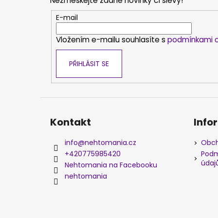
Nezmeškejte žádné novinky či slevy!
a
t
E-mail
í
Vložením e-mailu souhlasíte s
podmínkami o
PŘIHLÁSIT SE
Kontakt
Info
info
@
nehtomania.cz
Obch
+420775985420
Podm
údaj
Nehtomania na Facebooku
nehtomania