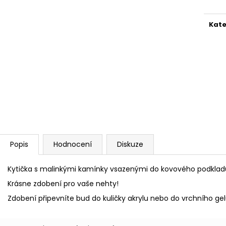
PILNÍK HALFMOON 100/180 1KS
SHINE ON!
39 Kč
319 Kč
Kate
Popis
Hodnocení
Diskuze
Kytička s malinkými kamínky vsazenými do kovového podklad
Krásne zdobení pro vaše nehty!
Zdobení připevníte bud do kuličky akrylu nebo do vrchního g