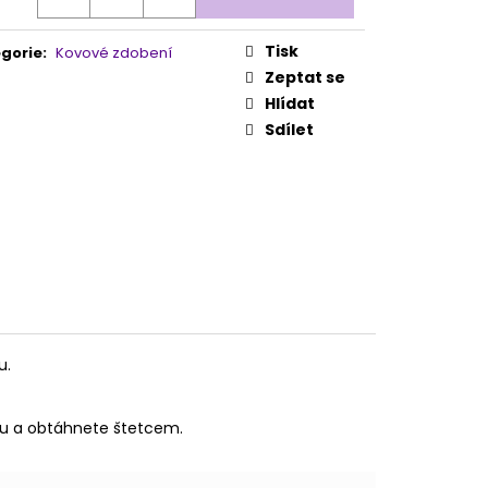
Tisk
gorie
:
Kovové zdobení
Zeptat se
Hlídat
Sdílet
u.
elu a obtáhnete štetcem.