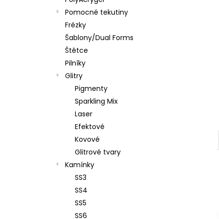
PĚNOVÝ PILNÍK HALFMOON 120/180 1KS
l
Pomocné tekutiny
39 Kč
Frézky
Šablony/Dual Forms
Štětce
Pilníky
Glitry
Pigmenty
Sparkling Mix
Laser
Efektové
Kovové
Glitrové tvary
Kamínky
SS3
SS4
SS5
SS6