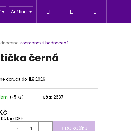
Hledat
Přihlášení
Nákupní
u
Fotogalerie
K
Čeština
košík
rné
odnoceno
Podrobnosti hodnocení
cení
tička černá
ktu
e doručit do:
11.8.2026
ček.
adem
(>5 ks)
Kód:
2637
 Kč
Následující
0 Kč bez DPH
ná
DO KOŠÍKU
: