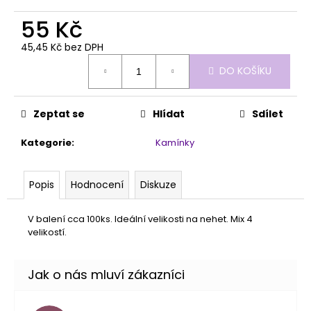
č
u
55 Kč
j
e
45,45 Kč bez DPH
Měrná
m
DO KOŠÍKU
cena:
e
Zeptat se
Hlídat
Sdílet
SHINE
ON!
Kategorie
:
Kamínky
319
Kč
Popis
Hodnocení
Diskuze
V balení cca 100ks. Ideální velikosti na nehet. Mix 4
velikostí.