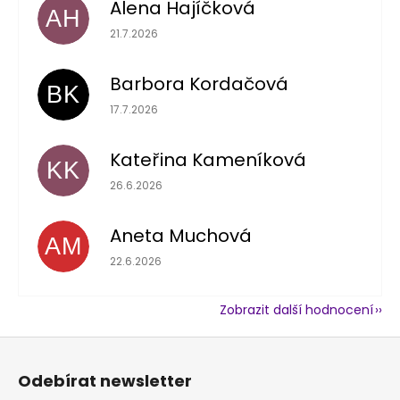
Alena Hajíčková
AH
Hodnocení obchodu je 5 z 5 hvězdiček.
21.7.2026
Barbora Kordačová
BK
Hodnocení obchodu je 5 z 5 hvězdiček.
17.7.2026
Kateřina Kameníková
KK
Hodnocení obchodu je 5 z 5 hvězdiček.
26.6.2026
Aneta Muchová
AM
Hodnocení obchodu je 5 z 5 hvězdiček.
22.6.2026
Zobrazit další hodnocení
Z
á
Odebírat newsletter
p