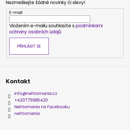
Nezmeškejte žádné novinky či slevy!
a
t
E-mail
í
Vložením e-mailu souhlasíte s
podmínkami
ochrany osobních údajů
PŘIHLÁSIT SE
Kontakt
info
@
nehtomania.cz
+420775985420
Nehtomania na Facebooku
nehtomania