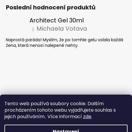
Poslední hodnocení produktů
Architect Gel 30ml
Michaela Votava
|
Hodnocení produktu je 5 z 5 hvězdiček.
Naprostá paráda! Myslím, že po tomhle gelu volala každá
žena, která nenosí nalepené nehty.
Tento web používá soubory cookie. Dalším
procházením tohoto webu vyjadřujete souhlas s
jejich používáním.. Více informací
zde
.
Nastavení