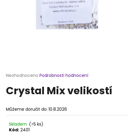
a
j
í
t
?
HLEDAT
Průměrné
Neohodnoceno
Podrobnosti hodnocení
hodnocení
Crystal Mix velikostí
produktu
je
D
0,0
o
z
p
Můžeme doručit do:
10.8.2026
5
o
hvězdiček.
r
Skladem
(>5 ks)
u
Kód:
2401