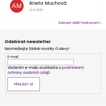
Aneta Muchová
AM
Hodnocení obchodu je 5 z 5 hvězdiček.
22.6.2026
Zobrazit další hodnocení
Z
á
Odebírat newsletter
p
Nezmeškejte žádné novinky či slevy!
a
t
E-mail
í
Vložením e-mailu souhlasíte s
podmínkami
ochrany osobních údajů
PŘIHLÁSIT SE