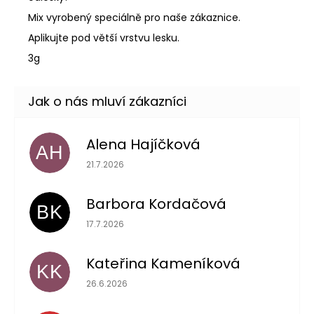
Mix vyrobený speciálně pro naše zákaznice.
Aplikujte pod větší vrstvu lesku.
3g
Alena Hajíčková
AH
Hodnocení obchodu je 5 z 5 hvězdiček.
21.7.2026
Barbora Kordačová
BK
Hodnocení obchodu je 5 z 5 hvězdiček.
17.7.2026
Kateřina Kameníková
KK
Hodnocení obchodu je 5 z 5 hvězdiček.
26.6.2026