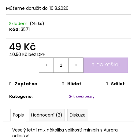
č
z
u
Můžeme doručit do:
10.8.2026
5
j
hvězdiček.
e
Skladem
(>5 ks)
m
Kód:
3571
e
49 Kč
PĚNOVÝ
40,50 Kč bez DPH
PILNÍK
Měrná
HALFMOON
DO KOŠÍKU
cena:
150/320
1KS
39
Zeptat se
Hlídat
Sdílet
Kč
Kategorie
:
Glitrové tvary
Popis
Hodnocení (2)
Diskuze
Veselý letní mix několika velikostí minipih s Aurora
odlesky!