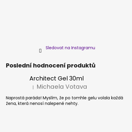
Sledovat na Instagramu
Poslední hodnocení produktů
Architect Gel 30ml
Michaela Votava
|
Hodnocení produktu je 5 z 5 hvězdiček.
Naprostá paráda! Myslím, že po tomhle gelu volala každá
žena, která nenosí nalepené nehty.