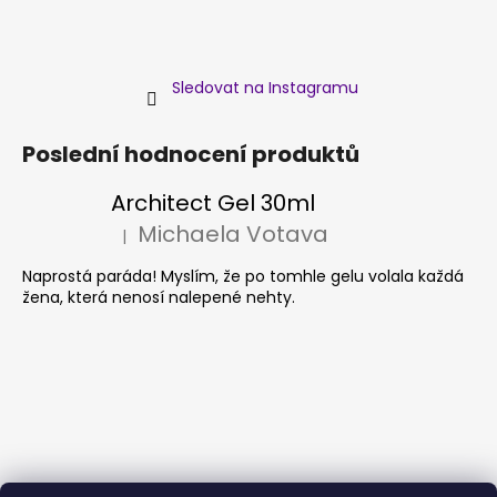
Sledovat na Instagramu
Poslední hodnocení produktů
Architect Gel 30ml
Michaela Votava
|
Hodnocení produktu je 5 z 5 hvězdiček.
Naprostá paráda! Myslím, že po tomhle gelu volala každá
žena, která nenosí nalepené nehty.