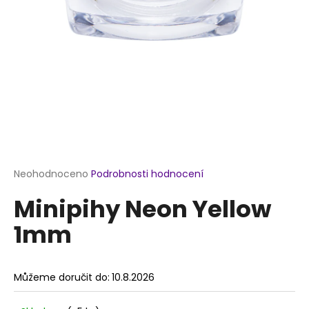
a
j
í
t
?
HLEDAT
Průměrné
Neohodnoceno
Podrobnosti hodnocení
hodnocení
Minipihy Neon Yellow
produktu
je
D
1mm
0,0
o
z
p
5
o
hvězdiček.
Můžeme doručit do:
10.8.2026
r
u