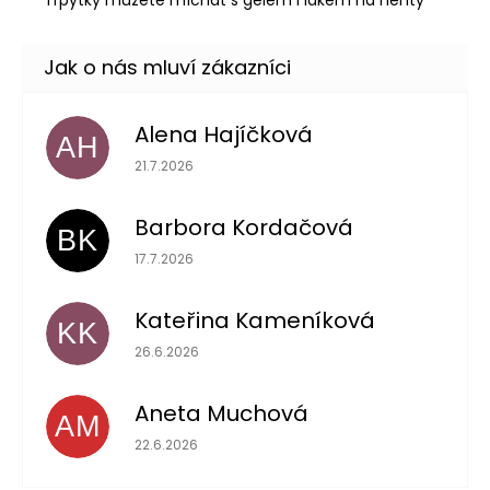
Alena Hajíčková
AH
Hodnocení obchodu je 5 z 5 hvězdiček.
21.7.2026
Barbora Kordačová
BK
Hodnocení obchodu je 5 z 5 hvězdiček.
17.7.2026
Kateřina Kameníková
KK
Hodnocení obchodu je 5 z 5 hvězdiček.
26.6.2026
Aneta Muchová
AM
Hodnocení obchodu je 5 z 5 hvězdiček.
22.6.2026