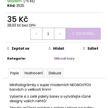
č
Skladem
(>5 ks)
u
Kód:
3525
j
e
35 Kč
m
28,93 Kč bez DPH
e
Měrná
DO KOŠÍKU
cena:
PILNÍK
HALFMOON
Zeptat se
Hlídat
Sdílet
100/180
1KS
Kategorie
:
Glitrové tvary
39
Kč
Popis
Hodnocení
Diskuze
Miniholográmky v super moderních NEONOVÝCH
barvách o velikosti 1mm!
Vyberte si z celé palety barev a vytvářejte různé
designy vašich nehtů!
Třpytky můžete míchat s gelem i lakem na nehty