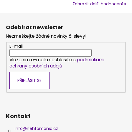
Zobrazit další hodnocení
Z
á
Odebírat newsletter
p
Nezmeškejte žádné novinky či slevy!
a
t
E-mail
í
Vložením e-mailu souhlasíte s
podmínkami
ochrany osobních údajů
PŘIHLÁSIT SE
Kontakt
info
@
nehtomania.cz