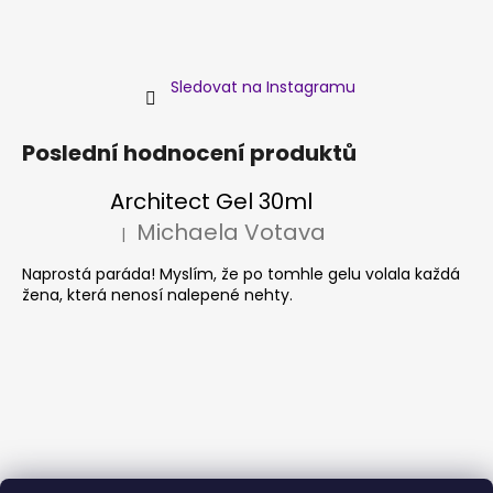
Sledovat na Instagramu
Poslední hodnocení produktů
Architect Gel 30ml
Michaela Votava
|
Hodnocení produktu je 5 z 5 hvězdiček.
Naprostá paráda! Myslím, že po tomhle gelu volala každá
žena, která nenosí nalepené nehty.