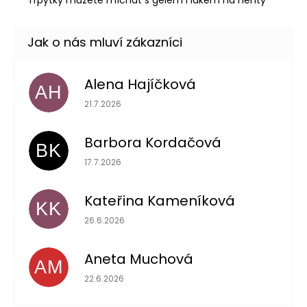
Alena Hajíčková
AH
Hodnocení obchodu je 5 z 5 hvězdiček.
21.7.2026
Barbora Kordačová
BK
Hodnocení obchodu je 5 z 5 hvězdiček.
17.7.2026
Kateřina Kameníková
KK
Hodnocení obchodu je 5 z 5 hvězdiček.
26.6.2026
Aneta Muchová
AM
Hodnocení obchodu je 5 z 5 hvězdiček.
22.6.2026