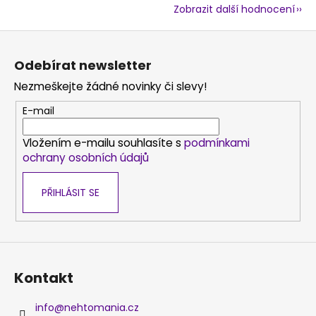
Zobrazit další hodnocení
Z
á
Odebírat newsletter
p
Nezmeškejte žádné novinky či slevy!
a
t
E-mail
í
Vložením e-mailu souhlasíte s
podmínkami
ochrany osobních údajů
PŘIHLÁSIT SE
Kontakt
info
@
nehtomania.cz