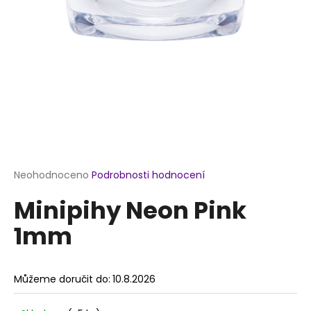
a
j
í
t
?
HLEDAT
Průměrné
Neohodnoceno
Podrobnosti hodnocení
hodnocení
Minipihy Neon Pink
produktu
je
D
1mm
0,0
o
z
p
5
o
hvězdiček.
Můžeme doručit do:
10.8.2026
r
u