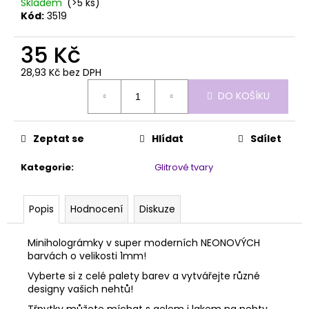
č
Skladem
(>5 ks)
u
Kód:
3519
j
e
35 Kč
m
28,93 Kč bez DPH
e
Měrná
DO KOŠÍKU
cena:
MILKSHAKE
COVER
Zeptat se
Hlídat
Sdílet
MANIAC!
50ML
Kategorie
:
Glitrové tvary
709
Kč
Popis
Hodnocení
Diskuze
Miniholográmky v super moderních NEONOVÝCH
barvách o velikosti 1mm!
Vyberte si z celé palety barev a vytvářejte různé
designy vašich nehtů!
Třpytky můžete míchat s gelem i lakem na nehty