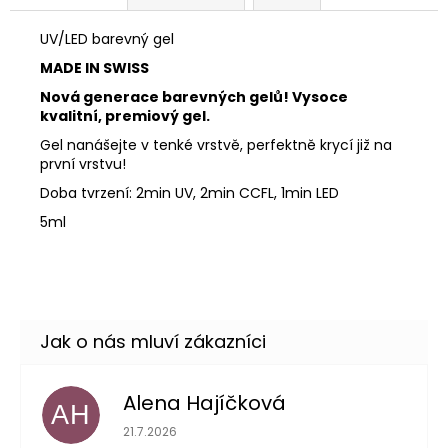
UV/LED barevný gel
MADE IN SWISS
Nová generace barevných gelů! Vysoce
kvalitní, premiový gel.
Gel nanášejte v tenké vrstvě, perfektně krycí již na
první vrstvu!
Doba tvrzení: 2min UV, 2min CCFL, 1min LED
5ml
Alena Hajíčková
AH
Hodnocení obchodu je 5 z 5 hvězdiček.
21.7.2026