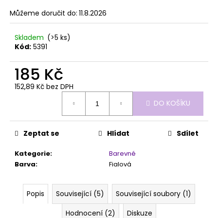
č
z
u
Můžeme doručit do:
11.8.2026
5
j
hvězdiček.
e
Skladem
(>5 ks)
m
Kód:
5391
e
185 Kč
SHINE
152,89 Kč bez DPH
ON!
Měrná
DO KOŠÍKU
319
cena:
Kč
Zeptat se
Hlídat
Sdílet
Kategorie
:
Barevné
Barva
:
Fialová
Popis
Související (5)
Související soubory (1)
Hodnocení (2)
Diskuze