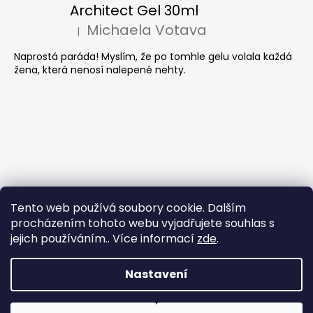
Architect Gel 30ml
Michaela Votava
|
Hodnocení produktu je 5 z 5 hvězdiček.
Naprostá paráda! Myslím, že po tomhle gelu volala každá
žena, která nenosí nalepené nehty.
Tento web používá soubory cookie. Dalším
procházením tohoto webu vyjadřujete souhlas s
jejich používáním.. Více informací
zde
.
Nastavení
Vytvořil Shoptet