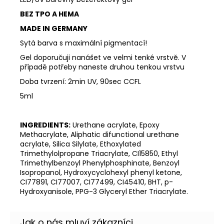
BEZ TPO A HEMA
MADE IN GERMANY
Sytá barva s maximální pigmentací!
Gel doporučuji nanášet ve velmi tenké vrstvě. V
případě potřeby naneste druhou tenkou vrstvu
Doba tvrzení: 2min UV, 90sec CCFL
5ml
INGREDIENTS:
Urethane acrylate, Epoxy
Methacrylate, Aliphatic difunctional urethane
acrylate, Silica Silylate, Ethoxylated
Trimethylolpropane Triacrylate, CI15850, Ethyl
Trimethylbenzoyl Phenylphosphinate, Benzoyl
Isopropanol, Hydroxycyclohexyl phenyl ketone,
CI77891, CI77007, CI77499, CI45410, BHT, p-
Hydroxyanisole, PPG-3 Glyceryl Ether Triacrylate.