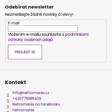
á
Odebírat newsletter
p
Nezmeškejte žádné novinky či slevy!
a
t
E-mail
í
Vložením e-mailu souhlasíte s
podmínkami
ochrany osobních údajů
PŘIHLÁSIT SE
Kontakt
info
@
nehtomania.cz
+420775985420
Nehtomania na Facebooku
nehtomania