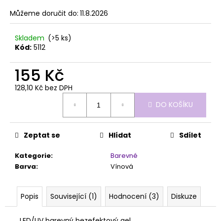
č
z
u
Můžeme doručit do:
11.8.2026
5
j
hvězdiček.
e
Skladem
(>5 ks)
m
Kód:
5112
e
155 Kč
MILKSHAKE
128,10 Kč bez DPH
COVER
Měrná
MANIAC!
DO KOŠÍKU
cena:
50ML
709
Kč
Zeptat se
Hlídat
Sdílet
Kategorie
:
Barevné
Barva
:
Vínová
Popis
Související (1)
Hodnocení (3)
Diskuze
LED/UV barevný bezefektový gel