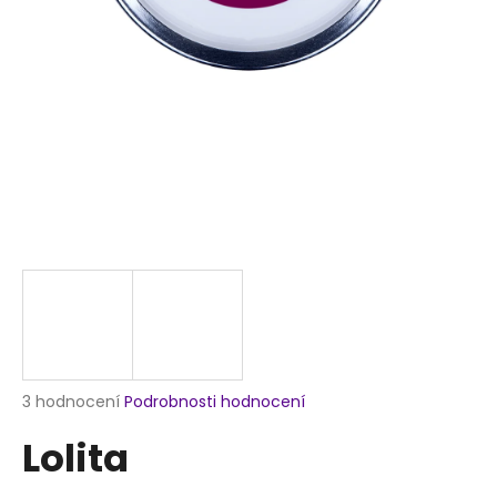
a
j
í
t
?
HLEDAT
D
o
p
Průměrné
3 hodnocení
Podrobnosti hodnocení
hodnocení
o
Lolita
produktu
r
je
u
4,0