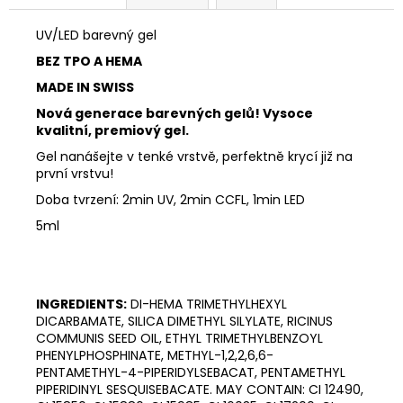
UV/LED barevný gel
BEZ TPO A HEMA
MADE IN SWISS
Nová generace barevných gelů! Vysoce
kvalitní, premiový gel.
Gel nanášejte v tenké vrstvě, perfektně krycí již na
první vrstvu!
Doba tvrzení: 2min UV, 2min CCFL, 1min LED
5ml
INGREDIENTS:
DI-HEMA TRIMETHYLHEXYL
DICARBAMATE, SILICA DIMETHYL SILYLATE, RICINUS
COMMUNIS SEED OIL, ETHYL TRIMETHYLBENZOYL
PHENYLPHOSPHINATE, METHYL-1,2,2,6,6-
PENTAMETHYL-4-PIPERIDYLSEBACAT, PENTAMETHYL
PIPERIDINYL SESQUISEBACATE. MAY CONTAIN: CI 12490,