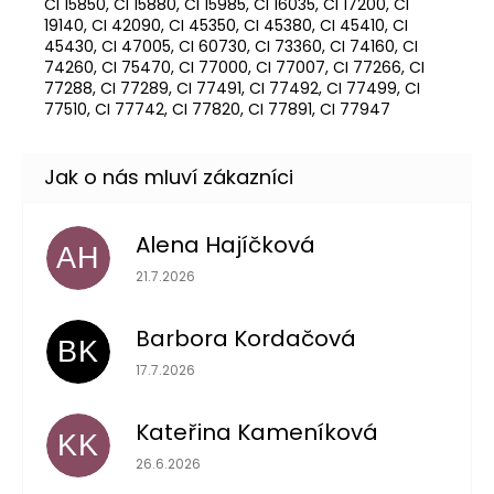
CI 15850, CI 15880, CI 15985, CI 16035, CI 17200, CI
19140, CI 42090, CI 45350, CI 45380, CI 45410, CI
45430, CI 47005, CI 60730, CI 73360, CI 74160, CI
74260, CI 75470, CI 77000, CI 77007, CI 77266, CI
77288, CI 77289, CI 77491, CI 77492, CI 77499, CI
77510, CI 77742, CI 77820, CI 77891, CI 77947
Alena Hajíčková
AH
Hodnocení obchodu je 5 z 5 hvězdiček.
21.7.2026
Barbora Kordačová
BK
Hodnocení obchodu je 5 z 5 hvězdiček.
17.7.2026
Kateřina Kameníková
KK
Hodnocení obchodu je 5 z 5 hvězdiček.
26.6.2026