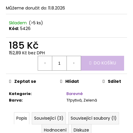
č
z
u
Můžeme doručit do:
11.8.2026
5
j
hvězdiček.
e
Skladem
(>5 ks)
m
Kód:
5426
e
185 Kč
PROFESSIO
152,89 Kč bez DPH
BASE
Měrná
CLEAR
DO KOŠÍKU
cena:
319
Kč
Zeptat se
Hlídat
Sdílet
Kategorie
:
Barevné
Barva
:
Třpytivá, Zelená
Popis
Související (3)
Související soubory (1)
Hodnocení
Diskuze