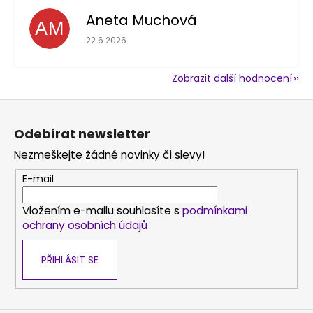
Aneta Muchová
AM
Hodnocení obchodu je 5 z 5 hvězdiček.
22.6.2026
Zobrazit další hodnocení
Z
á
Odebírat newsletter
p
Nezmeškejte žádné novinky či slevy!
a
t
E-mail
í
Vložením e-mailu souhlasíte s
podmínkami
ochrany osobních údajů
PŘIHLÁSIT SE