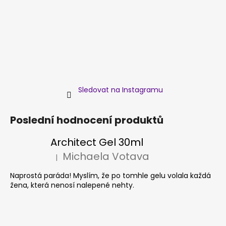
Sledovat na Instagramu
Poslední hodnocení produktů
Architect Gel 30ml
Michaela Votava
|
Hodnocení produktu je 5 z 5 hvězdiček.
Naprostá paráda! Myslím, že po tomhle gelu volala každá
žena, která nenosí nalepené nehty.