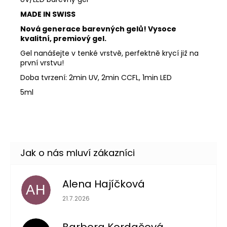
MADE IN SWISS
Nová generace barevných gelů! Vysoce
kvalitní, premiový gel.
Gel nanášejte v tenké vrstvě, perfektně krycí již na
první vrstvu!
Doba tvrzení: 2min UV, 2min CCFL, 1min LED
5ml
Alena Hajíčková
AH
Hodnocení obchodu je 5 z 5 hvězdiček.
21.7.2026