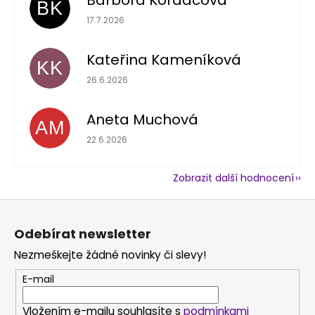
Barbora Kordačová
BK
Hodnocení obchodu je 5 z 5 hvězdiček.
17.7.2026
Kateřina Kameníková
KK
Hodnocení obchodu je 5 z 5 hvězdiček.
26.6.2026
Aneta Muchová
AM
Hodnocení obchodu je 5 z 5 hvězdiček.
22.6.2026
Zobrazit další hodnocení
Z
á
Odebírat newsletter
p
Nezmeškejte žádné novinky či slevy!
a
t
E-mail
í
Vložením e-mailu souhlasíte s
podmínkami