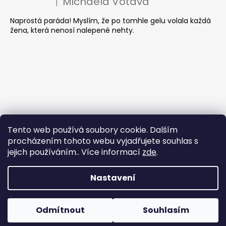
Michaela Votava
|
Hodnocení produktu je 5 z 5 hvězdiček.
Naprostá paráda! Myslím, že po tomhle gelu volala každá
žena, která nenosí nalepené nehty.
Tento web používá soubory cookie. Dalším
procházením tohoto webu vyjadřujete souhlas s
jejich používáním.. Více informací
zde
.
Nastavení
Vytvořil Shoptet
Odmítnout
Souhlasím
Copyright 2026
Nehtomania
. Všechna práva vyhrazena.