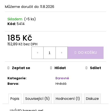
č
z
u
Můžeme doručit do:
11.8.2026
5
j
hvězdiček.
e
Skladem
(>5 ks)
m
Kód:
5414
e
185 Kč
UV/LED
152,89 Kč bez DPH
BONDING
Měrná
NR.
DO KOŠÍKU
cena:
2
279
Kč
Zeptat se
Hlídat
Sdílet
Kategorie
:
Barevné
Barva
:
Hnědá
Popis
Související (5)
Hodnocení (1)
Diskuze
UV/LED barevný gel