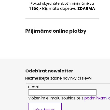
Pokud objednáte zboží minimálně za
máte dopravu
ZDARMA
1 500,- Kč
,
Přijímáme online platby
Z
á
Odebírat newsletter
p
Nezmeškejte žádné novinky či slevy!
a
t
E-mail
í
Vložením e-mailu souhlasíte s
podmínkami o