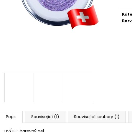
PILNÍK HALFMOON 100/180 1KS
SHINE ON!
39 Kč
319 Kč
Kate
Bar
Popis
Související (1)
Související soubory (1)
UV/LED barevný gel