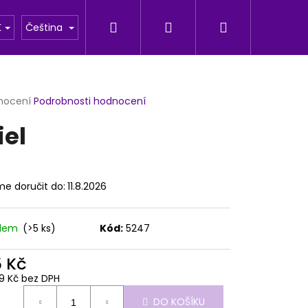
Hledat
Přihlášení
Nákupní
u
Fotogalerie
K
Čeština
košík
rné
nocení
Podrobnosti hodnocení
cení
iel
ktu
e doručit do:
11.8.2026
ček.
adem
(>5 ks)
Kód:
5247
5 Kč
Následující
89 Kč bez DPH
ná
DO KOŠÍKU
: