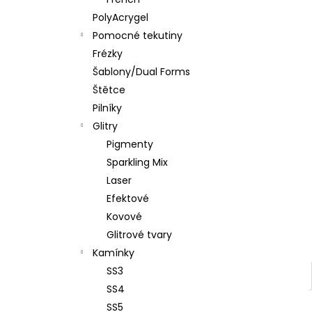
PĚNOVÝ PILNÍK HALFMOON 120/180 1KS
l
PolyAcrygel
39 Kč
Pomocné tekutiny
Frézky
Šablony/Dual Forms
Štětce
Pilníky
Glitry
Pigmenty
Sparkling Mix
Laser
Efektové
Kovové
Glitrové tvary
Kamínky
SS3
SS4
SS5