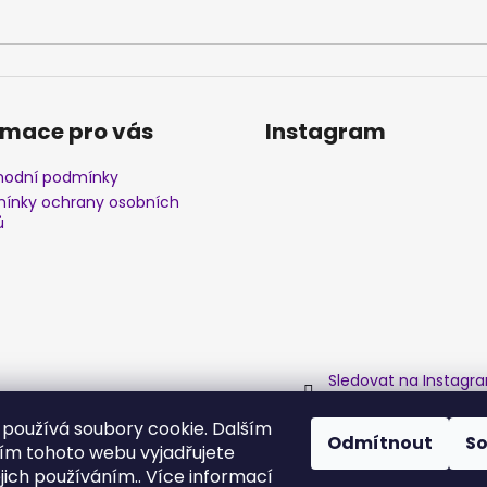
rmace pro vás
Instagram
odní podmínky
ínky ochrany osobních
ů
Sledovat na Instagr
používá soubory cookie. Dalším
Odmítnout
S
m tohoto webu vyjadřujete
ejich používáním.. Více informací