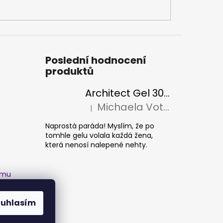
Poslední hodnocení
produktů
Architect Gel 30ml
Michaela Votava
|
Hodnocení produktu je 5 z 5 hvězdiček.
Naprostá paráda! Myslím, že po
tomhle gelu volala každá žena,
která nenosí nalepené nehty.
amu
ouhlasím