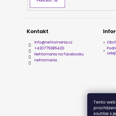
PŘIHLÁSIT SE
Kontakt
Info
info
@
nehtomania.cz
Obch
+420775985420
Podm
údaj
Nehtomania na Facebooku
nehtomania
Tento web 
procházení
souhlas s j