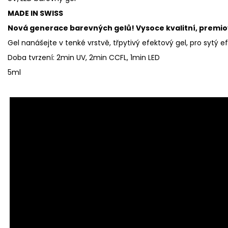
MADE IN SWISS
Nová generace barevných gelů! Vysoce kvalitní, premiov
Gel nanášejte v tenké vrstvě, třpytivý efektový gel, pro sytý e
Doba tvrzení: 2min UV, 2min CCFL, 1min LED
5ml