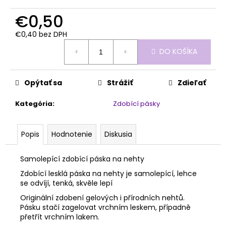
č
a
€0,50
m
e
€0,40 bez DPH
Jednotková
DO KOŠÍKA
cena:
PENOVÝ
PILNÍK
HALFMOON
Opýtať sa
Strážiť
Zdieľať
150/320
1KS
Kategória
:
Zdobící pásky
€1,60
Popis
Hodnotenie
Diskusia
Samolepící zdobící páska na nehty
Zdobící lesklá páska na nehty je samolepící, lehce
se odvíjí, tenká, skvěle lepí
Originální zdobení gelových i přírodních nehtů.
Pásku stačí zagelovat vrchním leskem, případně
přetřít vrchním lakem.