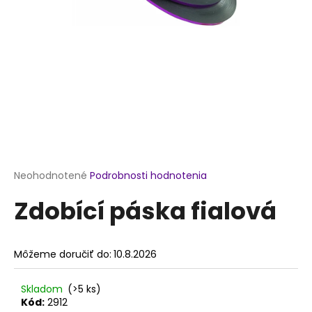
á
j
s
ť
?
HĽADAŤ
Priemerné
Neohodnotené
Podrobnosti hodnotenia
hodnotenie
Zdobící páska fialová
produktu
je
O
0,0
d
z
p
Môžeme doručiť do:
10.8.2026
5
o
hviezdičiek.
r
Skladom
(>5 ks)
ú
Kód:
2912