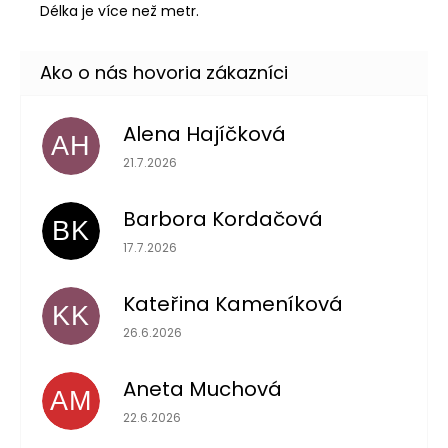
Délka je více než metr.
Alena Hajíčková
AH
Hodnotenie obchodu je 5 z 5 hviezdičiek.
21.7.2026
Barbora Kordačová
BK
Hodnotenie obchodu je 5 z 5 hviezdičiek.
17.7.2026
Kateřina Kameníková
KK
Hodnotenie obchodu je 5 z 5 hviezdičiek.
26.6.2026
Aneta Muchová
AM
Hodnotenie obchodu je 5 z 5 hviezdičiek.
22.6.2026