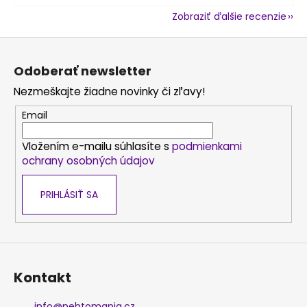
Zobraziť ďalšie recenzie
Z
á
Odoberať newsletter
p
Nezmeškajte žiadne novinky či zľavy!
ä
t
Email
i
Vložením e-mailu súhlasíte s
podmienkami
e
ochrany osobných údajov
PRIHLÁSIŤ SA
Kontakt
info
@
nehtomania.cz