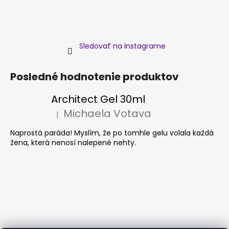
Sledovať na Instagrame
Posledné hodnotenie produktov
Architect Gel 30ml
Michaela Votava
|
Hodnotenie produktu je 5 z 5 hviezdičiek.
Naprostá paráda! Myslím, že po tomhle gelu volala každá
žena, která nenosí nalepené nehty.