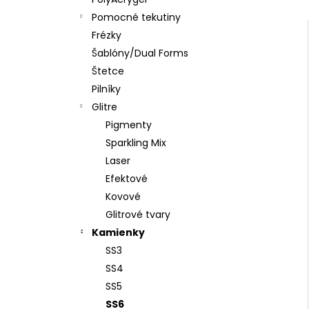
PENOVÝ PILNÍK HALFMOON 120/180 1KS
Pomocné tekutiny
€1,60
Frézky
Šablóny/Dual Forms
Štetce
Pilníky
Glitre
Pigmenty
Sparkling Mix
Laser
Efektové
Kovové
Glitrové tvary
Kamienky
SS3
SS4
SS5
SS6