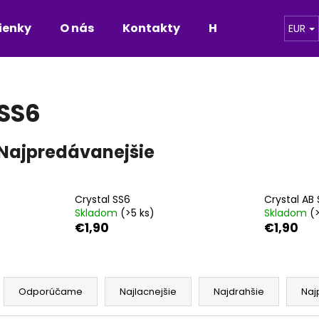
ienky
O nás
Kontakty
Hodnotenie obch
EUR
Čo potrebujete nájsť?
SS6
HĽADAŤ
Najpredávanejšie
Odporúčame
Crystal SS6
Crystal AB
Skladom
(>5 ks)
Skladom
(
€1,90
€1,90
R
a
Odporúčame
Najlacnejšie
Najdrahšie
Naj
d