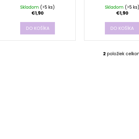
Skladom
(>5 ks)
Skladom
(>5 ks
€1,90
€1,90
DO KOŠÍKA
DO KOŠÍKA
2
položiek celk
O
v
l
á
d
a
c
i
e
p
r
v
k