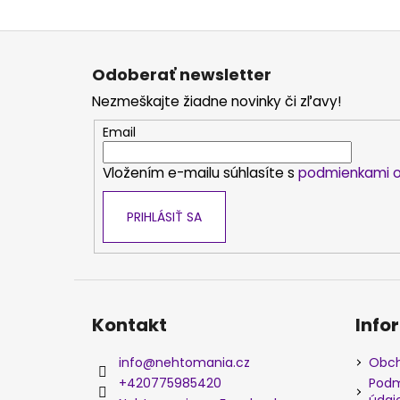
Z
á
Odoberať newsletter
p
Nezmeškajte žiadne novinky či zľavy!
ä
t
Email
i
Vložením e-mailu súhlasíte s
podmienkami o
e
PRIHLÁSIŤ SA
Kontakt
Info
info
@
nehtomania.cz
Obch
+420775985420
Podm
údaj