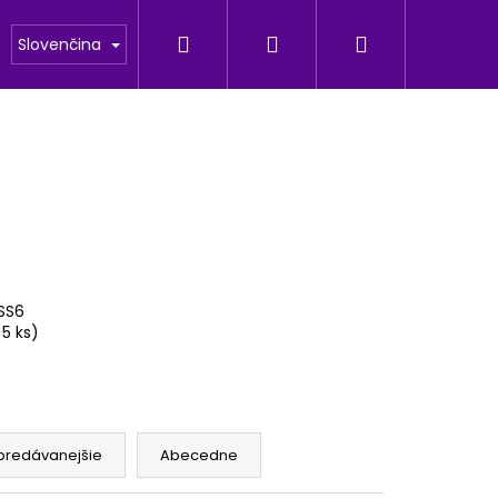
Hľadať
Prihlásenie
Nákupný
odu
Fotogaleria
Slovenčina
košík
 SS6
>5 ks)
Nasledujúce
predávanejšie
Abecedne