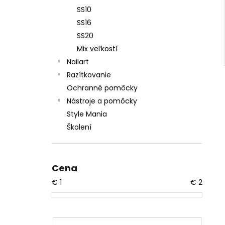
SS10
SS16
SS20
Mix veľkostí
Nailart
Razítkovanie
Ochranné pomôcky
Nástroje a pomôcky
Style Mania
Školení
Cena
€
1
€
2