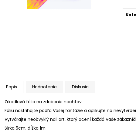
PENOVÝ PILNÍK HALFMOON 150/320 1KS
PILNÍK HALFMOON
€1,60
€1,60
Kate
Popis
Hodnotenie
Diskusia
Zrkadlová fólia na zdobenie nechtov
Fóliu nastrihajte podľa Vašej fantázie a aplikujte na nevytvrd
Vytvárajte neobvyklý nail art, ktorý ocení každá Vaše zákazníč
Šírka 5cm, dĺžka 1m