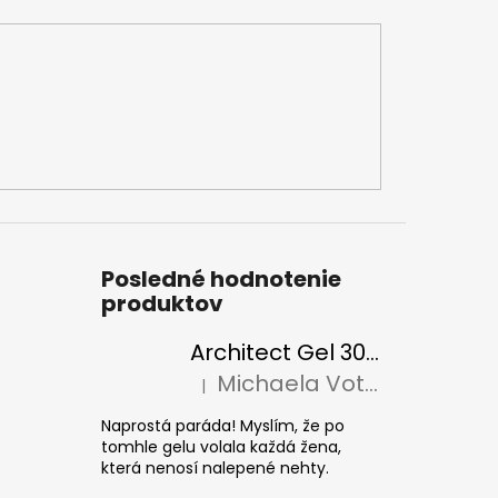
Posledné hodnotenie
produktov
Architect Gel 30ml
Michaela Votava
|
Hodnotenie produktu je 5 z 5 hviezdičiek
Naprostá paráda! Myslím, že po
tomhle gelu volala každá žena,
která nenosí nalepené nehty.