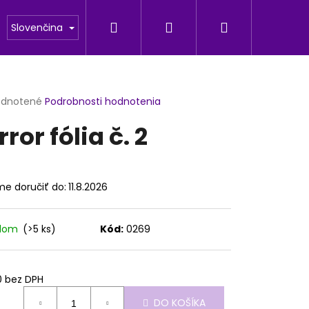
Hľadať
Prihlásenie
Nákupný
odu
Fotogaleria
Slovenčina
košík
erné
dnotené
Podrobnosti hodnotenia
tenie
rror fólia č. 2
ktu
e doručiť do:
11.8.2026
ičiek.
adom
(>5 ks)
Kód:
0269
Nasledujúce
0 bez DPH
otková
DO KOŠÍKA
: