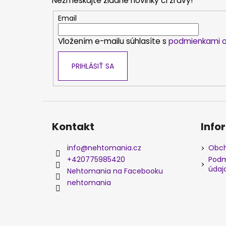
Nezmeškajte žiadne novinky či zľavy!
ä
t
Email
i
Vložením e-mailu súhlasíte s
podmienkami o
e
PRIHLÁSIŤ SA
Kontakt
Info
info
@
nehtomania.cz
Obch
+420775985420
Podm
údaj
Nehtomania na Facebooku
nehtomania