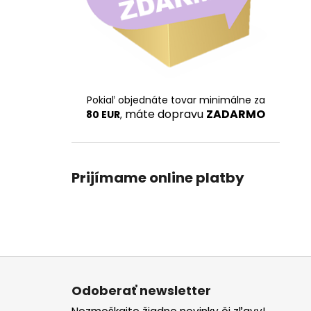
Pokiaľ objednáte tovar minimálne za
máte dopravu
ZADARMO
80 EUR
,
Prijímame online platby
Z
á
Odoberať newsletter
p