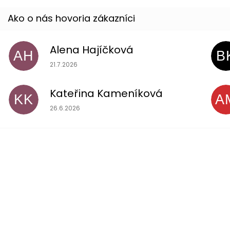
Alena Hajíčková
AH
B
Hodnotenie obchodu je 5 z 5 hviezdičiek.
21.7.2026
Kateřina Kameníková
KK
A
Hodnotenie obchodu je 5 z 5 hviezdičiek.
26.6.2026