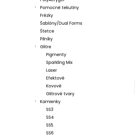
PENOVÝ PILNÍK HALFMOON 120/180 1KS
Pomocné tekutiny
€1,60
Frézky
Šablóny/Dual Forms
Štetce
Pilníky
Glitre
Pigmenty
Sparkling Mix
Laser
Efektové
Kovové
Glitrové tvary
Kamienky
SS3
SS4
SS5
SS6