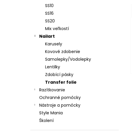
SS10
SS16
SS20
Mix veľkostí
Nailart
Karusely
Kovové zdobenie
Samolepky/Vodolepky
Lentilky
Zdobící pásky
Transfer folie
Razítkovanie
Ochranné pomôcky
Nástroje a pomôcky
Style Mania
Školení