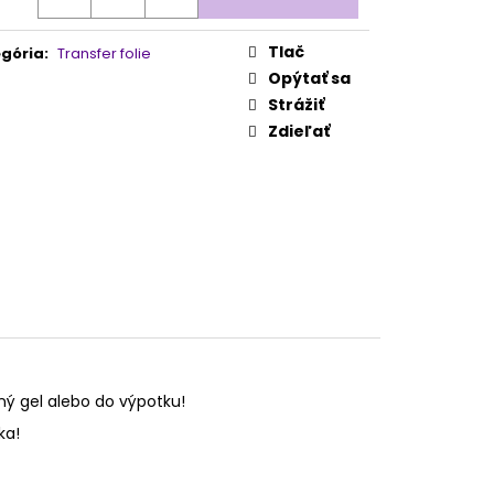
 100/180 1KS
Tlač
gória
:
Transfer folie
Opýtať sa
Strážiť
Zdieľať
ený gel alebo do výpotku!
ka!