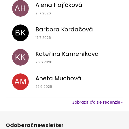
Alena Hajíčková
AH
Hodnotenie obchodu je 5 z 5 hviezdičiek.
21.7.2026
Barbora Kordačová
BK
Hodnotenie obchodu je 5 z 5 hviezdičiek.
17.7.2026
Kateřina Kameníková
KK
Hodnotenie obchodu je 5 z 5 hviezdičiek.
26.6.2026
Aneta Muchová
AM
Hodnotenie obchodu je 5 z 5 hviezdičiek.
22.6.2026
Zobraziť ďalšie recenzie
Z
á
Odoberať newsletter