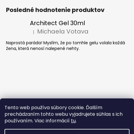
Posledné hodnotenie produktov
Architect Gel 30ml
Michaela Votava
|
Hodnotenie produktu je 5 z 5 hviezdičiek.
Naprostá paráda! Myslím, že po tomhle gelu volala každá
žena, která nenosí nalepené nehty.
Tento web používa súbory cookie. Ďalším
prechádzaním tohto webu vyjadrujete súhlas s ich
používaním. Viac informácií
tu
.