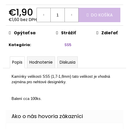
č
a
€1,90
m
DO KOŠÍKA
e
€1,60 bez DPH
Jednotková
cena:
Opýtať sa
Strážiť
Zdieľať
PILNÍK
HALFMOON
Kategória
:
SS5
100/180
1KS
€1,60
Popis
Hodnotenie
Diskusia
Kamínky velikosti SS5 (1,7-1,8mm) tato velikost je vhodná
zejména pro nehtové designérky.
Balení cca 100ks.