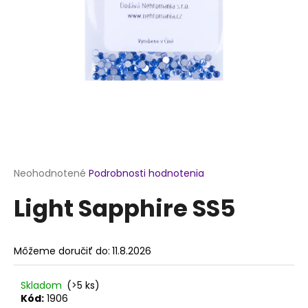
á
j
s
ť
?
HĽADAŤ
Priemerné
Neohodnotené
Podrobnosti hodnotenia
hodnotenie
Light Sapphire SS5
produktu
je
O
0,0
d
z
p
Môžeme doručiť do:
11.8.2026
5
o
hviezdičiek.
r
Skladom
(>5 ks)
ú
Kód:
1906