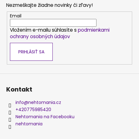
p
Nezmeškajte žiadne novinky či zľavy!
ä
t
Email
i
Vložením e-mailu súhlasíte s
podmienkami
e
ochrany osobných údajov
PRIHLÁSIŤ SA
Kontakt
info
@
nehtomania.cz
+420775985420
Nehtomania na Facebooku
nehtomania