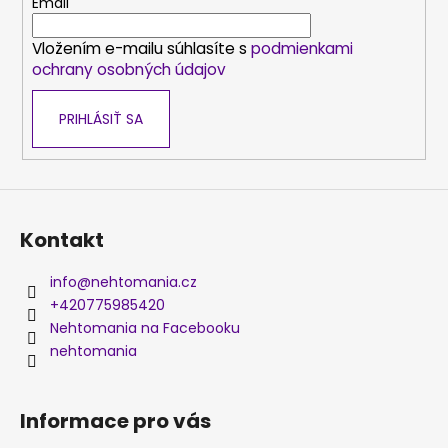
t
Email
i
Vložením e-mailu súhlasíte s
podmienkami
e
ochrany osobných údajov
PRIHLÁSIŤ SA
Kontakt
info
@
nehtomania.cz
+420775985420
Nehtomania na Facebooku
nehtomania
Informace pro vás