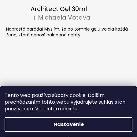
Architect Gel 30ml
Michaela Votava
|
Hodnotenie produktu je 5 z 5 hviezdičiek.
Naprostá paráda! Myslím, že po tomhle gelu volala každá
žena, která nenosí nalepené nehty.
Tento web používa súbory cookie. Ďalším
prechádzaním tohto webu vyjadrujete súhlas s ich
používaním. Viac informácií
tu
.
Nastavenie
Vytvoril Shoptet