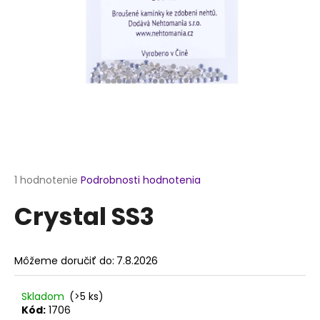
á
j
s
ť
?
HĽADAŤ
Priemerné
1 hodnotenie
Podrobnosti hodnotenia
hodnotenie
Crystal SS3
produktu
je
O
5,0
d
z
p
Môžeme doručiť do:
7.8.2026
5
o
hviezdičiek.
r
Skladom
(>5 ks)
ú
Kód:
1706