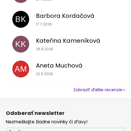
Barbora Kordačová
BK
Hodnotenie obchodu je 5 z 5 hviezdičiek.
17.7.2026
Kateřina Kameníková
KK
Hodnotenie obchodu je 5 z 5 hviezdičiek.
26.6.2026
Aneta Muchová
AM
Hodnotenie obchodu je 5 z 5 hviezdičiek.
22.6.2026
Zobraziť ďalšie recenzie
Z
á
Odoberať newsletter
p
Nezmeškajte žiadne novinky či zľavy!
ä