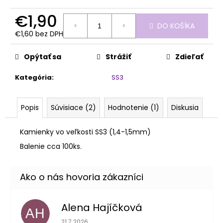
č
a
€1,90
m
DO KOŠÍKA
e
€1,60 bez DPH
Jednotková
cena:
Opýtať sa
Strážiť
Zdieľať
PENOVÝ
PILNÍK
Kategória
:
SS3
HALFMOON
120/180
1KS
Popis
Súvisiace (2)
Hodnotenie (1)
Diskusia
€1,60
Kamienky vo veľkosti SS3 (1,4-1,5mm)
Balenie cca 100ks.
Alena Hajíčková
AH
Hodnotenie obchodu je 5 z 5 hviezdičiek.
21.7.2026