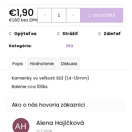
č
a
€1,90
m
DO KOŠÍKA
e
€1,60 bez DPH
Jednotková
cena:
Opýtať sa
Strážiť
Zdieľať
PENOVÝ
PILNÍK
Kategória
:
SS3
HALFMOON
150/320
1KS
Popis
Hodnotenie
Diskusia
€1,60
Kamienky vo veľkosti SS3 (1,4-1,5mm)
Balenie cca 100ks.
Alena Hajíčková
AH
Hodnotenie obchodu je 5 z 5 hviezdičiek.
21.7.2026