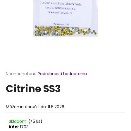
á
j
s
ť
?
HĽADAŤ
Priemerné
Neohodnotené
Podrobnosti hodnotenia
hodnotenie
Citrine SS3
produktu
je
O
0,0
d
z
p
Môžeme doručiť do:
11.8.2026
5
o
hviezdičiek.
r
Skladom
(>5 ks)
ú
Kód:
1703