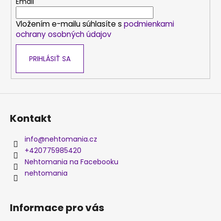
t
Email
i
Vložením e-mailu súhlasíte s
podmienkami
e
ochrany osobných údajov
PRIHLÁSIŤ SA
Kontakt
info
@
nehtomania.cz
+420775985420
Nehtomania na Facebooku
nehtomania
Informace pro vás