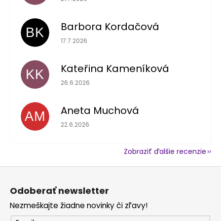
Barbora Kordačová
BK
Hodnotenie obchodu je 5 z 5 hviezdičiek.
17.7.2026
Kateřina Kameníková
KK
Hodnotenie obchodu je 5 z 5 hviezdičiek.
26.6.2026
Aneta Muchová
AM
Hodnotenie obchodu je 5 z 5 hviezdičiek.
22.6.2026
Zobraziť ďalšie recenzie
Z
á
Odoberať newsletter
p
Nezmeškajte žiadne novinky či zľavy!
ä