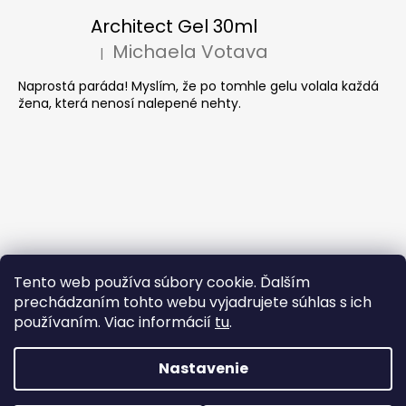
Architect Gel 30ml
Michaela Votava
|
Hodnotenie produktu je 5 z 5 hviezdičiek.
Naprostá paráda! Myslím, že po tomhle gelu volala každá
žena, která nenosí nalepené nehty.
Tento web používa súbory cookie. Ďalším
prechádzaním tohto webu vyjadrujete súhlas s ich
používaním. Viac informácií
tu
.
Nastavenie
Vytvoril Shoptet