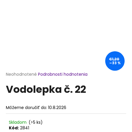
á
j
s
ť
?
€1,20
–33 %
HĽADAŤ
Priemerné
Neohodnotené
Podrobnosti hodnotenia
hodnotenie
Vodolepka č. 22
produktu
je
O
0,0
d
z
p
Môžeme doručiť do:
10.8.2026
5
o
hviezdičiek.
r
Skladom
(>5 ks)
ú
Kód:
2841