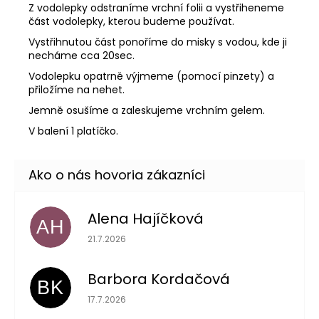
Z vodolepky odstraníme vrchní folii a vystřiheneme
část vodolepky, kterou budeme používat.
Vystřihnutou část ponoříme do misky s vodou, kde ji
necháme cca 20sec.
Vodolepku opatrně výjmeme (pomocí pinzety) a
přiložíme na nehet.
Jemně osušíme a zaleskujeme vrchním gelem.
V balení 1 platíčko.
Alena Hajíčková
AH
Hodnotenie obchodu je 5 z 5 hviezdičiek.
21.7.2026
Barbora Kordačová
BK
Hodnotenie obchodu je 5 z 5 hviezdičiek.
17.7.2026