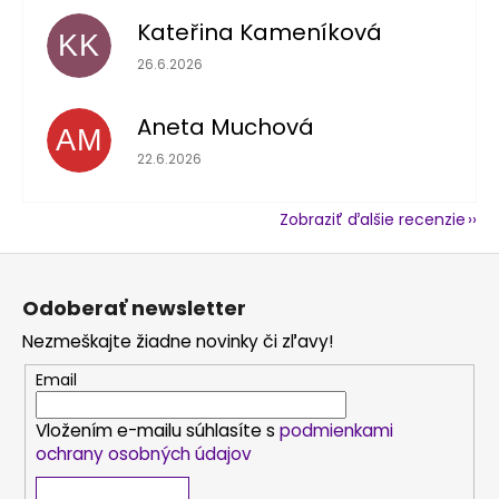
Kateřina Kameníková
KK
Hodnotenie obchodu je 5 z 5 hviezdičiek.
26.6.2026
Aneta Muchová
AM
Hodnotenie obchodu je 5 z 5 hviezdičiek.
22.6.2026
Zobraziť ďalšie recenzie
Z
á
Odoberať newsletter
p
Nezmeškajte žiadne novinky či zľavy!
ä
t
Email
i
Vložením e-mailu súhlasíte s
podmienkami
e
ochrany osobných údajov