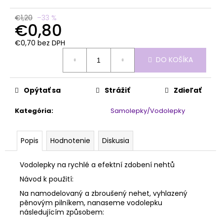
č
a
€1,20
–33 %
m
€0,80
e
€0,70 bez DPH
Jednotková
DO KOŠÍKA
cena:
SHINE
ON!
€13,20
Opýtať sa
Strážiť
Zdieľať
Kategória
:
Samolepky/Vodolepky
Popis
Hodnotenie
Diskusia
Vodolepky na rychlé a efektní zdobení nehtů
Návod k použití:
Na namodelovaný a zbroušený nehet, vyhlazený
pěnovým pilníkem, nanaseme vodolepku
následujícím způsobem: