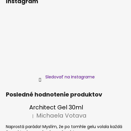
Instagram
Sledovať na Instagrame
Posledné hodnotenie produktov
Architect Gel 30ml
Michaela Votava
|
Hodnotenie produktu je 5 z 5 hviezdičiek.
Naprostá paráda! Myslím, že po tomhle gelu volala každá