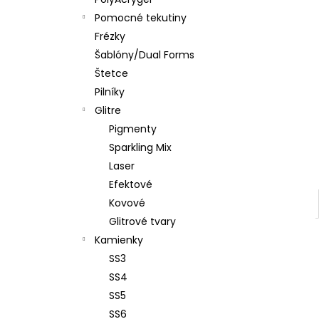
PENOVÝ PILNÍK HALFMOON 120/180 1KS
Pomocné tekutiny
€1,60
Frézky
Šablóny/Dual Forms
Štetce
Pilníky
Glitre
Pigmenty
Sparkling Mix
Laser
Efektové
Kovové
Glitrové tvary
Kamienky
SS3
SS4
SS5
SS6