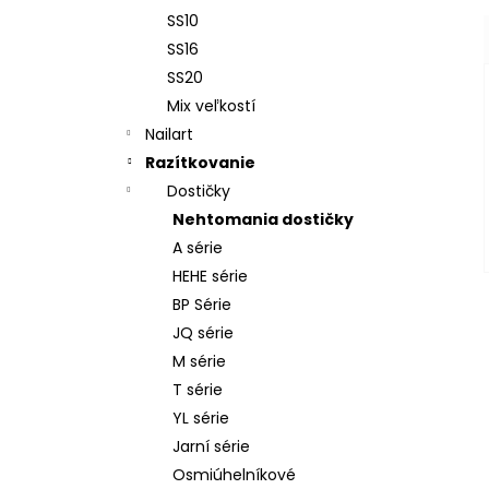
SS10
SS16
SS20
Mix veľkostí
Nailart
Razítkovanie
Dostičky
Nehtomania dostičky
A série
HEHE série
BP Série
JQ série
M série
T série
YL série
Jarní série
Osmiúhelníkové