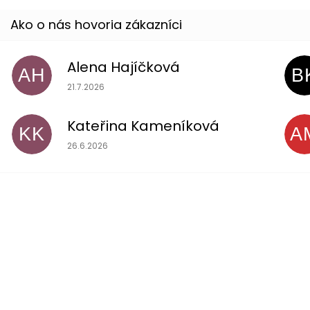
Alena Hajíčková
AH
B
Hodnotenie obchodu je 5 z 5 hviezdičiek.
21.7.2026
Kateřina Kameníková
KK
A
Hodnotenie obchodu je 5 z 5 hviezdičiek.
26.6.2026