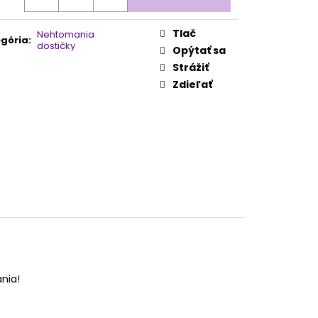
Tlač
Nehtomania
gória
:
dostičky
Opýtať sa
Strážiť
Zdieľať
nia!