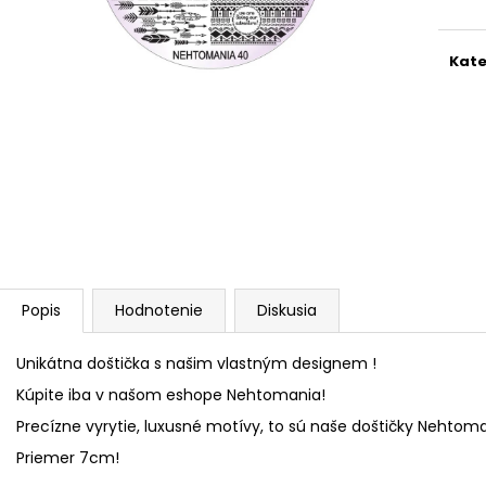
PILNÍK HALFMOON 100/180 1KS
SHINE ON!
€1,60
€13,20
Kate
Popis
Hodnotenie
Diskusia
Unikátna doštička s našim vlastným designem !
Kúpite iba v našom eshope Nehtomania!
Precízne vyrytie, luxusné motívy, to sú naše doštičky Nehtoma
Priemer 7cm!