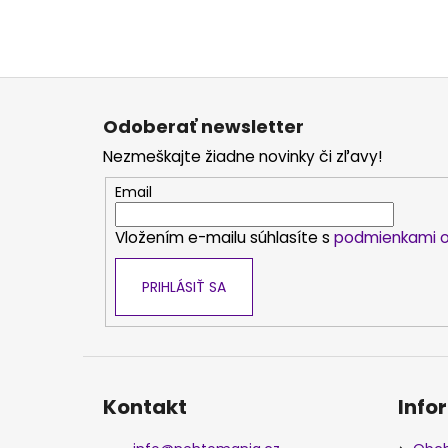
Z
á
Odoberať newsletter
p
Nezmeškajte žiadne novinky či zľavy!
ä
t
Email
i
Vložením e-mailu súhlasíte s
podmienkami o
e
PRIHLÁSIŤ SA
Kontakt
Info