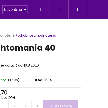
Hľadať
Prihlásenie
Nákupný
odu
Fotogaleria
Slovenčina
košík
erné
dnotené
Podrobnosti hodnotenia
tenie
htomania 40
ktu
e doručiť do:
10.8.2026
ičiek.
adom
(>5 ks)
Kód:
1634
,70
Nasledujúce
0 bez DPH
otková
DO KOŠÍKA
: