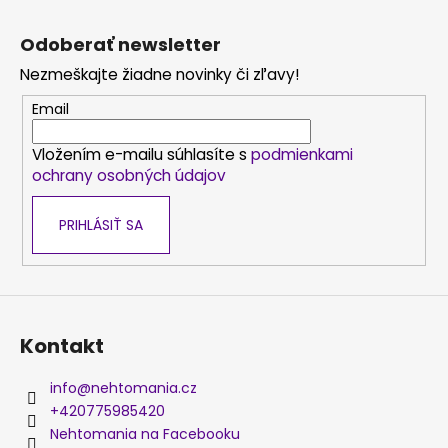
Z
á
Odoberať newsletter
p
Nezmeškajte žiadne novinky či zľavy!
ä
t
Email
i
Vložením e-mailu súhlasíte s
podmienkami
e
ochrany osobných údajov
PRIHLÁSIŤ SA
Kontakt
info
@
nehtomania.cz
+420775985420
Nehtomania na Facebooku