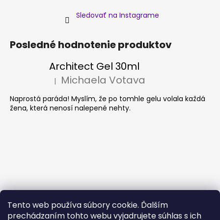
Sledovať na Instagrame
Posledné hodnotenie produktov
Architect Gel 30ml
Michaela Votava
|
Hodnotenie produktu je 5 z 5 hviezdičiek.
Naprostá paráda! Myslím, že po tomhle gelu volala každá
žena, která nenosí nalepené nehty.
Tento web používa súbory cookie. Ďalším
prechádzaním tohto webu vyjadrujete súhlas s ich