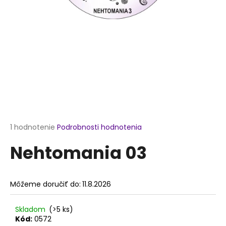
á
j
s
ť
?
HĽADAŤ
Priemerné
1 hodnotenie
Podrobnosti hodnotenia
hodnotenie
Nehtomania 03
produktu
je
O
5,0
d
z
p
Môžeme doručiť do:
11.8.2026
5
o
hviezdičiek.
r
Skladom
(>5 ks)
ú
Kód:
0572