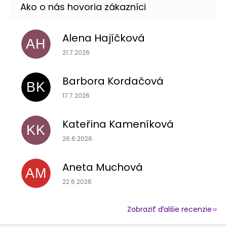
Alena Hajíčková
AH
Hodnotenie obchodu je 5 z 5 hviezdičiek.
21.7.2026
Barbora Kordačová
BK
Hodnotenie obchodu je 5 z 5 hviezdičiek.
17.7.2026
Kateřina Kameníková
KK
Hodnotenie obchodu je 5 z 5 hviezdičiek.
26.6.2026
Aneta Muchová
AM
Hodnotenie obchodu je 5 z 5 hviezdičiek.
22.6.2026
Zobraziť ďalšie recenzie