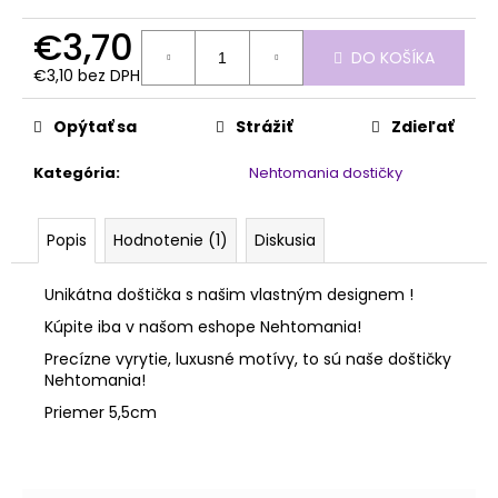
č
a
€3,70
m
DO KOŠÍKA
e
€3,10 bez DPH
Jednotková
cena:
Opýtať sa
Strážiť
Zdieľať
PILNÍK
SLIM
Kategória
:
Nehtomania dostičky
150/240
1KS
€0,80
Popis
Hodnotenie (1)
Diskusia
Unikátna doštička s našim vlastným designem !
Kúpite iba v našom eshope Nehtomania!
Precízne vyrytie, luxusné motívy, to sú naše doštičky
Nehtomania!
Priemer 5,5cm