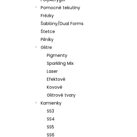
PENOVÝ PILNÍK HALFMOON 120/180 1KS
Pomocné tekutiny
€1,60
Frézky
Šablóny/Dual Forms
Štetce
Pilníky
Glitre
Pigmenty
Sparkling Mix
Laser
Efektové
Kovové
Glitrové tvary
Kamienky
SS3
SS4
SS5
SS6