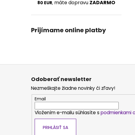
máte dopravu
ZADARMO
80 EUR
,
Prijímame online platby
Z
á
Odoberať newsletter
p
Nezmeškajte žiadne novinky či zľavy!
ä
t
Email
i
Vložením e-mailu súhlasíte s
podmienkami o
e
PRIHLÁSIŤ SA