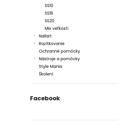
SS10
SS16
SS20
Mix veľkostí
Nailart
Razítkovanie
Ochranné pomôcky
Nástroje a pomôcky
Style Mania
Školení
Facebook