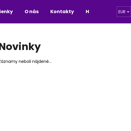
ienky
O nás
Kontakty
Hodnotenie obch
EUR
Čo potrebujete nájsť?
Novinky
HĽADAŤ
Záznamy neboli nájdené...
Odporúčame