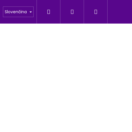
Hľadať
Prihlásenie
Nákupný
odu
Fotogaleria
Slovenčina
košík
Nasledujúce