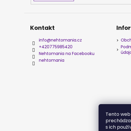
Kontakt
Info
info
@
nehtomania.cz
Obch
+420775985420
Podm
údaj
Nehtomania na Facebooku
nehtomania
Tento web 
prechádzan
s ich použí