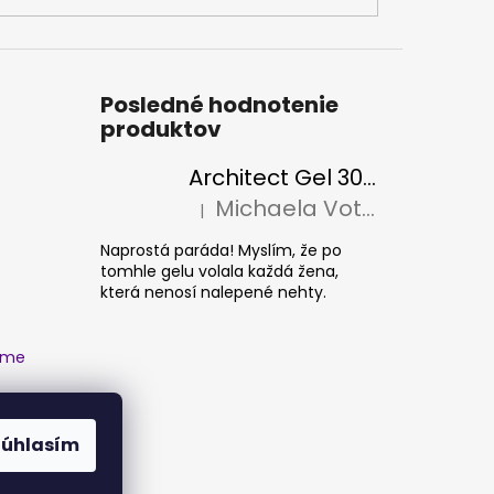
Posledné hodnotenie
produktov
Architect Gel 30ml
Michaela Votava
|
Hodnotenie produktu je 5 z 5 hviezdičiek
Naprostá paráda! Myslím, že po
tomhle gelu volala každá žena,
která nenosí nalepené nehty.
ame
Súhlasím