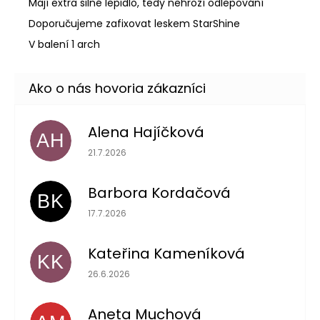
Mají extra silné lepidlo, tedy nehrozí odlepování
Doporučujeme zafixovat leskem StarShine
V balení 1 arch
Alena Hajíčková
AH
Hodnotenie obchodu je 5 z 5 hviezdičiek.
21.7.2026
Barbora Kordačová
BK
Hodnotenie obchodu je 5 z 5 hviezdičiek.
17.7.2026
Kateřina Kameníková
KK
Hodnotenie obchodu je 5 z 5 hviezdičiek.
26.6.2026
Aneta Muchová