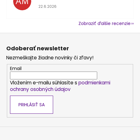
AM
Hodnotenie obchodu je 5 z 5 hviezdičiek.
22.6.2026
Zobraziť ďalšie recenzie
Z
á
Odoberať newsletter
p
Nezmeškajte žiadne novinky či zľavy!
ä
t
Email
i
Vložením e-mailu súhlasíte s
podmienkami
e
ochrany osobných údajov
PRIHLÁSIŤ SA