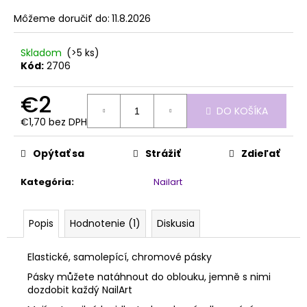
č
z
a
Môžeme doručiť do:
11.8.2026
5
m
hviezdičiek.
e
Skladom
(>5 ks)
Kód:
2706
MILKSHAKE
€2
COVER
MANIAC!
DO KOŠÍKA
50ML
€1,70 bez DPH
Jednotková
€29,30
cena:
Opýtať sa
Strážiť
Zdieľať
Kategória
:
Nailart
Popis
Hodnotenie (1)
Diskusia
Elastické, samolepící, chromové pásky
Pásky můžete natáhnout do oblouku, jemně s nimi
dozdobit každý NailArt