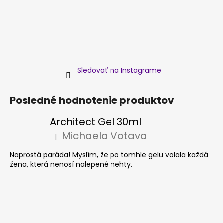
Sledovať na Instagrame
Posledné hodnotenie produktov
Architect Gel 30ml
Michaela Votava
|
Hodnotenie produktu je 5 z 5 hviezdičiek.
Naprostá paráda! Myslím, že po tomhle gelu volala každá
žena, která nenosí nalepené nehty.