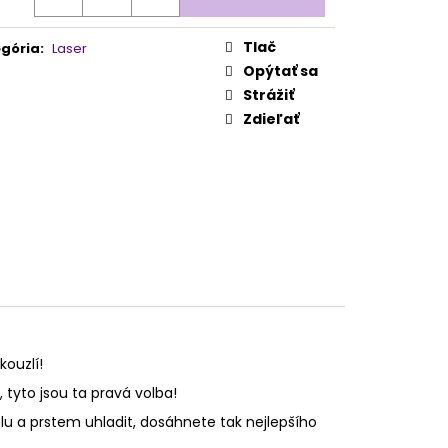
Tlač
gória
:
Laser
Opýtať sa
Strážiť
Zdieľať
kouzlí!
yto jsou ta pravá volba!
u a prstem uhladit, dosáhnete tak nejlepšího