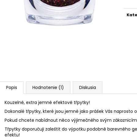
PILNÍK HALFMOON 100/180 1KS
SHINE ON!
€1,60
€13,20
Kate
Popis
Hodnotenie (1)
Diskusia
Kouzelné, extra jemné efektové třpytky!
Dokonalé třpytky, které jsou jemné jako prášek Vás naprosto o
Pokud chcete nabídnout něco výjimečného svým zákaznicím, t
Třpytky doporučuji zaleštit do výpotku podobně barevného gel
efektu!