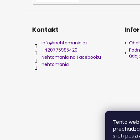
Kontakt
Info
info
@
nehtomania.cz
Obch
+420775985420
Podm
údaj
Nehtomania na Facebooku
nehtomania
Tento web 
prechádzan
s ich použí