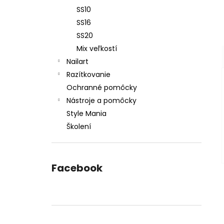
SS10
SS16
SS20
Mix veľkostí
Nailart
Razítkovanie
Ochranné pomôcky
Nástroje a pomôcky
Style Mania
Školení
Facebook