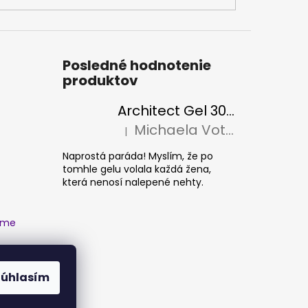
Posledné hodnotenie
produktov
Architect Gel 30ml
Michaela Votava
|
Hodnotenie produktu je 5 z 5 hviezdičiek
Naprostá paráda! Myslím, že po
tomhle gelu volala každá žena,
která nenosí nalepené nehty.
ame
Súhlasím