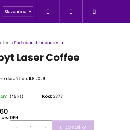
Hľadať
Prihlásenie
Nákupný
odu
Fotogaleria
Slovenčina
košík
erné
notenie
Podrobnosti hodnotenia
tenie
pyt Laser Coffee
ktu
e doručiť do:
11.8.2026
ičiek.
adom
(>5 ks)
Kód:
3377
,60
Nasledujúce
0 bez DPH
otková
DO KOŠÍKA
: