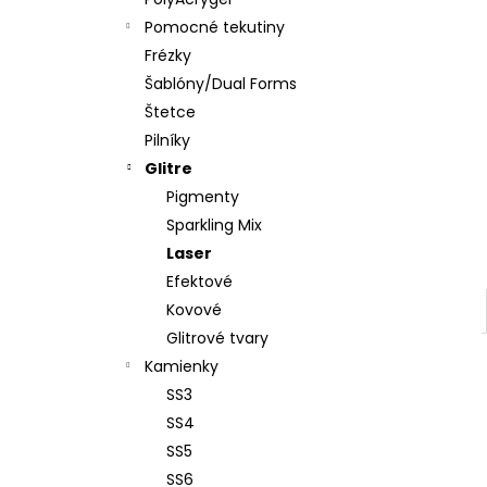
PENOVÝ PILNÍK HALFMOON 120/180 1KS
Pomocné tekutiny
€1,60
Frézky
Šablóny/Dual Forms
Štetce
Pilníky
Glitre
Pigmenty
Sparkling Mix
Laser
Efektové
Kovové
Glitrové tvary
Kamienky
SS3
SS4
SS5
SS6