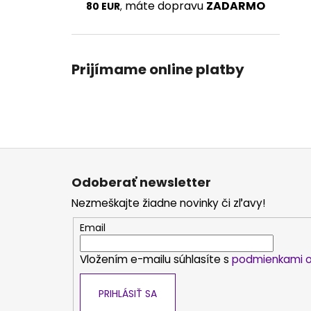
máte dopravu
ZADARMO
80 EUR
,
Prijímame online platby
Z
á
Odoberať newsletter
p
Nezmeškajte žiadne novinky či zľavy!
ä
t
Email
i
Vložením e-mailu súhlasíte s
podmienkami o
e
PRIHLÁSIŤ SA