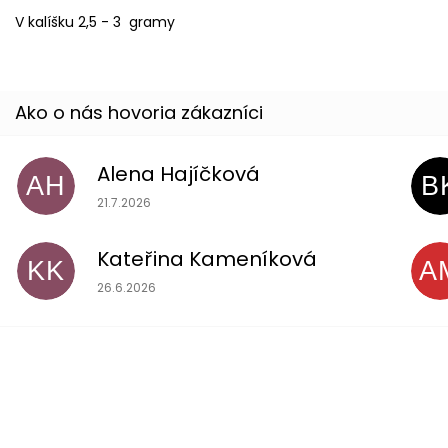
V kalíšku 2,5 - 3 gramy
Alena Hajíčková
AH
B
Hodnotenie obchodu je 5 z 5 hviezdičiek.
21.7.2026
Kateřina Kameníková
KK
A
Hodnotenie obchodu je 5 z 5 hviezdičiek.
26.6.2026