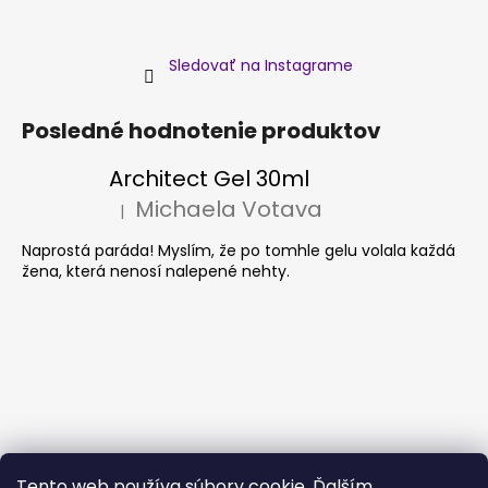
Sledovať na Instagrame
Posledné hodnotenie produktov
Architect Gel 30ml
Michaela Votava
|
Hodnotenie produktu je 5 z 5 hviezdičiek.
Naprostá paráda! Myslím, že po tomhle gelu volala každá
žena, která nenosí nalepené nehty.
Tento web používa súbory cookie. Ďalším