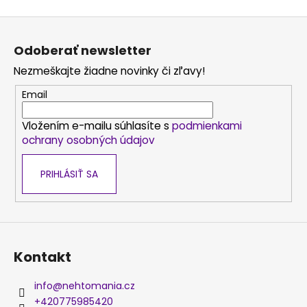
Z
á
Odoberať newsletter
p
Nezmeškajte žiadne novinky či zľavy!
ä
t
Email
i
Vložením e-mailu súhlasíte s
podmienkami
e
ochrany osobných údajov
PRIHLÁSIŤ SA
Kontakt
info
@
nehtomania.cz
+420775985420