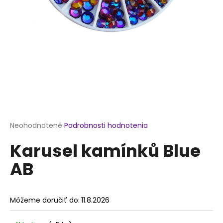
á
j
s
ť
?
HĽADAŤ
Priemerné
Neohodnotené
Podrobnosti hodnotenia
hodnotenie
Karusel kamínků Blue
produktu
je
O
AB
0,0
d
z
p
5
o
hviezdičiek.
Môžeme doručiť do:
11.8.2026
r
ú