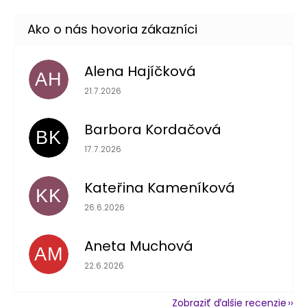
Alena Hajíčková
AH
Hodnotenie obchodu je 5 z 5 hviezdičiek.
21.7.2026
Barbora Kordačová
BK
Hodnotenie obchodu je 5 z 5 hviezdičiek.
17.7.2026
Kateřina Kameníková
KK
Hodnotenie obchodu je 5 z 5 hviezdičiek.
26.6.2026
Aneta Muchová
AM
Hodnotenie obchodu je 5 z 5 hviezdičiek.
22.6.2026
Zobraziť ďalšie recenzie