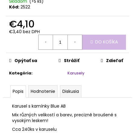
č
Skladom
(>5 ks)
a
Kód:
2522
m
e
€4,10
€3,40 bez DPH
Jednotková
MILKSHAKE
DO KOŠÍKA
cena:
COVER
MANIAC!
50ML
Opýtať sa
Strážiť
Zdieľať
€29,30
Kategória
:
Karusely
Popis
Hodnotenie
Diskusia
Karusel s kamínky Blue AB
Mix různých velikostí a barev, precizně broušené s
vysokým leskem!
Cca 240ks v karuselu