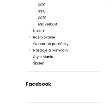
SS10
SS16
SS20
Mix veľkostí
Nailart
Razítkovanie
Ochranné pomôcky
Nástroje a pomôcky
Style Mania
Školení
Facebook