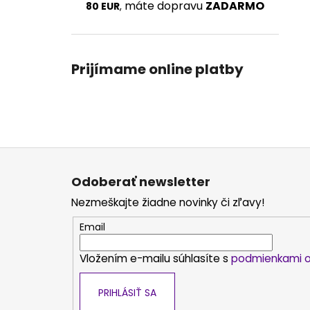
máte dopravu
ZADARMO
80 EUR
,
Prijímame online platby
Z
á
Odoberať newsletter
p
Nezmeškajte žiadne novinky či zľavy!
ä
t
Email
i
Vložením e-mailu súhlasíte s
podmienkami o
e
PRIHLÁSIŤ SA