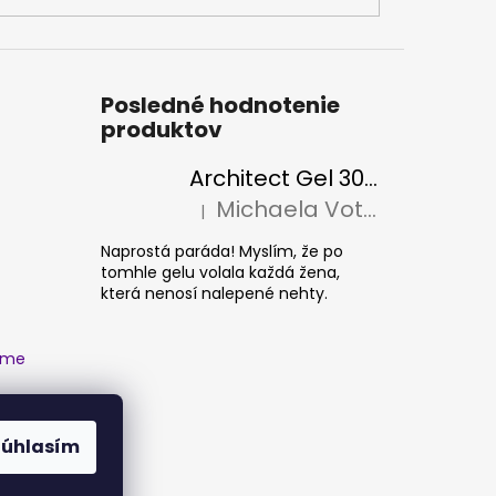
Posledné hodnotenie
produktov
Architect Gel 30ml
Michaela Votava
|
Hodnotenie produktu je 5 z 5 hviezdičiek
Naprostá paráda! Myslím, že po
tomhle gelu volala každá žena,
která nenosí nalepené nehty.
ame
Súhlasím