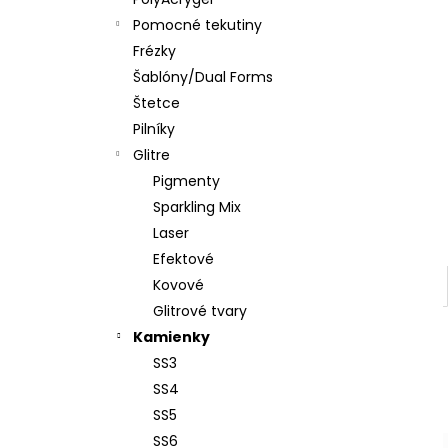
PENOVÝ PILNÍK HALFMOON 120/180 1KS
Pomocné tekutiny
€1,60
Frézky
Šablóny/Dual Forms
Štetce
Pilníky
Glitre
Pigmenty
Sparkling Mix
Laser
Efektové
Kovové
Glitrové tvary
Kamienky
SS3
SS4
SS5
SS6