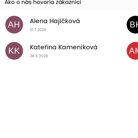
Alena Hajíčková
AH
B
Hodnotenie obchodu je 5 z 5 hviezdičiek.
21.7.2026
Kateřina Kameníková
KK
A
Hodnotenie obchodu je 5 z 5 hviezdičiek.
26.6.2026