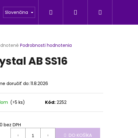
Hľadať
Prihlásenie
Nákupný
odu
Fotogaleria
Slovenčina
košík
erné
dnotené
Podrobnosti hodnotenia
tenie
ystal AB SS16
ktu
e doručiť do:
11.8.2026
ičiek.
adom
(>5 ks)
Kód:
2252
Nasledujúce
0 bez DPH
otková
DO KOŠÍKA
: