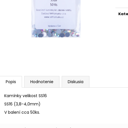
PILNÍK HALFMOON 100/180 1KS
SHINE ON!
€1,60
€13,20
Kate
Popis
Hodnotenie
Diskusia
Kamínky velikost SS16
SS16 (3,8-4,0mm)
V balení cca 50ks.