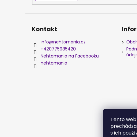
Kontakt
Info
info
@
nehtomania.cz
Obch
+420775985420
Podm
údaj
Nehtomania na Facebooku
nehtomania
Tento web 
prechádzan
s ich použí