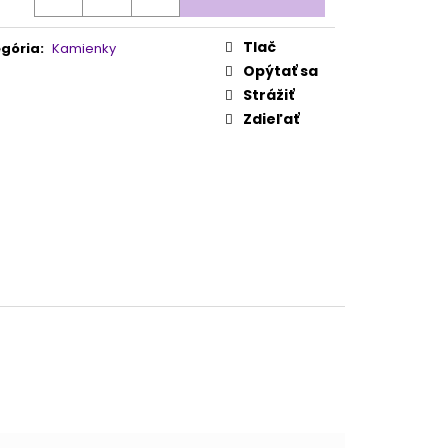
Tlač
gória
:
Kamienky
Opýtať sa
Strážiť
Zdieľať