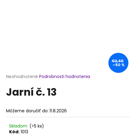
á
j
s
ť
?
€2,40
–50 %
HĽADAŤ
Priemerné
Neohodnotené
Podrobnosti hodnotenia
hodnotenie
Jarní č. 13
produktu
je
O
0,0
d
z
p
Môžeme doručiť do:
11.8.2026
5
o
hviezdičiek.
r
Skladom
(>5 ks)
ú
Kód:
1013