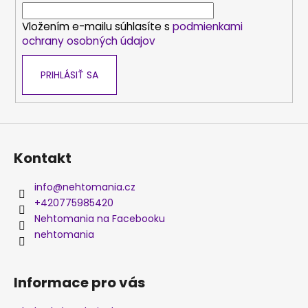
i
Vložením e-mailu súhlasíte s
podmienkami
e
ochrany osobných údajov
PRIHLÁSIŤ SA
Kontakt
info
@
nehtomania.cz
+420775985420
Nehtomania na Facebooku
nehtomania
Informace pro vás