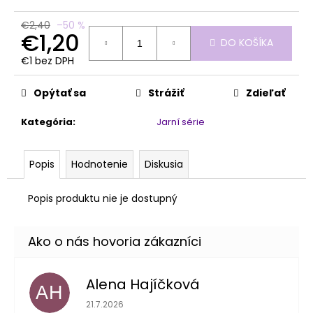
č
a
€2,40
–50 %
m
€1,20
DO KOŠÍKA
e
€1 bez DPH
Jednotková
cena:
PENOVÝ
Opýtať sa
Strážiť
Zdieľať
PILNÍK
HALFMOON
Kategória
:
Jarní série
150/320
1KS
€1,60
Popis
Hodnotenie
Diskusia
Popis produktu nie je dostupný
Alena Hajíčková
AH
Hodnotenie obchodu je 5 z 5 hviezdičiek.
21.7.2026