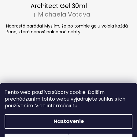
Architect Gel 30ml
Michaela Votava
|
Hodnotenie produktu je 5 z 5 hviezdičiek.
Naprostá paráda! Myslím, že po tomhle gelu volala každá
žena, která nenosí nalepené nehty.
Tento web používa súbory cookie. Ďalším
prechádzaním tohto webu vyjadrujete súhlas s ich
používaním. Viac informácií
tu
.
Nastavenie
Vytvoril Shoptet